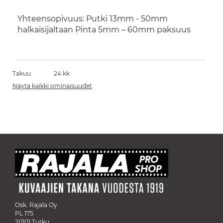
Yhteensopivuus: Putki 13mm - 50mm
halkaisijaltaan Pinta 5mm – 60mm paksuus
Takuu
24 kk
Näytä kaikki ominaisuudet
Osk. Rajala Oy
PL 175
20101 Turku