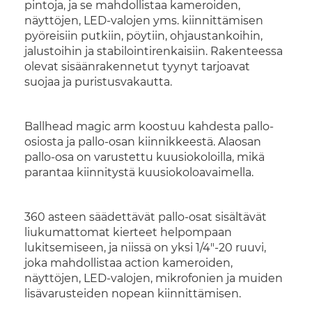
pintoja, ja se mahdollistaa kameroiden,
näyttöjen, LED-valojen yms. kiinnittämisen
pyöreisiin putkiin, pöytiin, ohjaustankoihin,
jalustoihin ja stabilointirenkaisiin. Rakenteessa
olevat sisäänrakennetut tyynyt tarjoavat
suojaa ja puristusvakautta.
Ballhead magic arm koostuu kahdesta pallo-
osiosta ja pallo-osan kiinnikkeestä. Alaosan
pallo-osa on varustettu kuusiokoloilla, mikä
parantaa kiinnitystä kuusiokoloavaimella.
360 asteen säädettävät pallo-osat sisältävät
liukumattomat kierteet helpompaan
lukitsemiseen, ja niissä on yksi 1/4"-20 ruuvi,
joka mahdollistaa action kameroiden,
näyttöjen, LED-valojen, mikrofonien ja muiden
lisävarusteiden nopean kiinnittämisen.