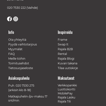
020 7530 222
(Vaihde)
Info
Inspiroidu
Ota yhteyttä
Frame
Pyydä vaihtotarjous
Swap It
Myymälät
Rajala B2B
FAQ
Rental
Meille töihin
Rajala Blogi
Toimitusehdot
Kuvan takana
Tietosuojaseloste
Tilaa uutiskirje
Asiakaspalvelu
Maksutavat
Verkkopankki
Puh.
020 7530 275
Luottokortti
(arkisin klo 8-18)
MobilePay
Matkapuhelin-/pv-maksu 17
Rajala Lasku
snt/min.
Rajala Tili