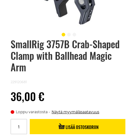
SmallRig 3757B Crab-Shaped
Skip
to
Clamp with Ballhead Magic
the
beginning
of
Arm
the
images
gallery
229120681
36,00 €
Loppu varastosta
Näytä myymäläsaatavuus
LISÄÄ OSTOSKORIIN