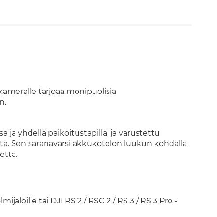
kameralle tarjoaa monipuolisia
n.
 ja yhdellä paikoitustapilla, ja varustettu
lta. Sen saranavarsi akkukotelon luukun kohdalla
etta.
jaloille tai DJI RS 2 / RSC 2 / RS 3 / RS 3 Pro -