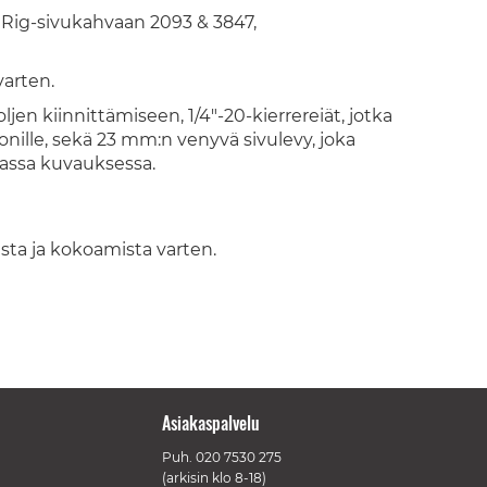
allRig-sivukahvaan 2093 & 3847,
arten.
en kiinnittämiseen, 1/4"-20-kierrereiät, jotka
nille, sekä 23 mm:n venyvä sivulevy, joka
rassa kuvauksessa.
ta ja kokoamista varten.
Asiakaspalvelu
Puh.
020 7530 275
(arkisin klo 8-18)