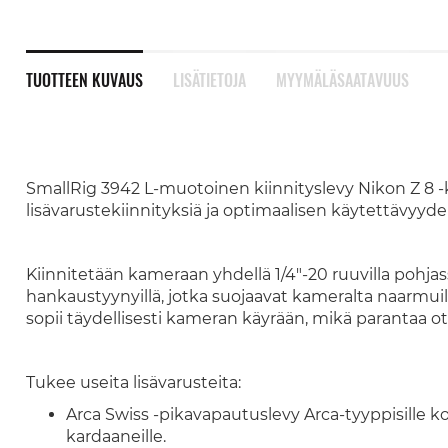
TUOTTEEN KUVAUS
LISÄTIETOJA
MYYMÄLÄSAATAVUUS
SmallRig 3942 L-muotoinen kiinnityslevy Nikon Z 8 -
lisävarustekiinnityksiä ja optimaalisen käytettävyyde
Kiinnitetään kameraan yhdellä 1/4"-20 ruuvilla pohjassa
hankaustyynyillä, jotka suojaavat kameralta naarmui
sopii täydellisesti kameran käyrään, mikä parantaa ot
Tukee useita lisävarusteita:
Arca Swiss -pikavapautuslevy Arca-tyyppisille kolmi
kardaaneille.