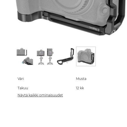
Skip
to
the
Väri
Musta
beginning
Takuu
12 kk
of
the
Näytä kaikki ominaisuudet
images
gallery