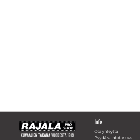
Info
Ota yhteyttä
Pyydä vaihtotarjous