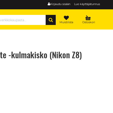
Kirjaudu sisään
Luo käyttäjätunnus
HAE
Muistilista
Ostoskori
te -kulmakisko (Nikon Z8)