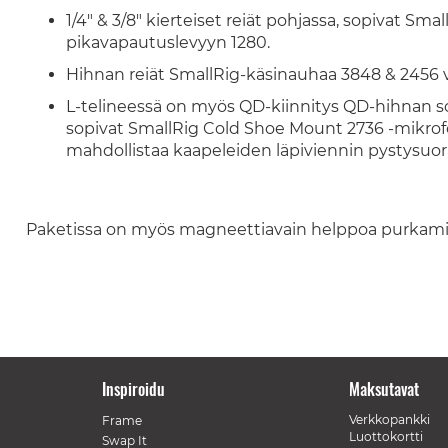
1/4" & 3/8" kierteiset reiät pohjassa, sopivat Sm
pikavapautuslevyyn 1280.
Hihnan reiät SmallRig-käsinauhaa 3848 & 2456 v
L-telineessä on myös QD-kiinnitys QD-hihnan solj
sopivat SmallRig Cold Shoe Mount 2736 -mikrofo
mahdollistaa kaapeleiden läpiviennin pystysuo
Paketissa on myös magneettiavain helppoa purkamis
Inspiroidu
Maksutavat
Verkkopankki
Frame
Luottokortti
Swap It