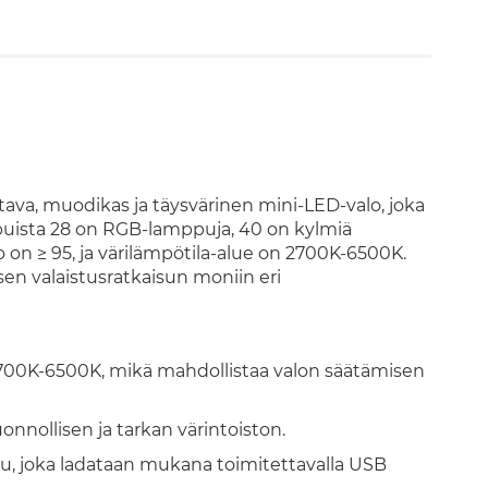
ava, muodikas ja täysvärinen mini-LED-valo, joka
puista 28 on RGB-lamppuja, 40 on kylmiä
on ≥ 95, ja värilämpötila-alue on 2700K-6500K.
en valaistusratkaisun moniin eri
 2700K-6500K, mikä mahdollistaa valon säätämisen
uonnollisen ja tarkan värintoiston.
, joka ladataan mukana toimitettavalla USB