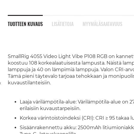
TUOTTEEN KUVAUS
LISÄTIETOJA
MYYMÄLÄSAATAVUUS
SmallRig 4055 Video Light Vibe P108 RGB on kannett
koostuu 108 korkealaatuisesta lampusta. Näistä lam
lamppuja ja 40 on lämpimiä lamppuja. Valon CRI-arvo 
Tämä pieni täytevalo tarjoaa tehokkaan ja monipuolis
kuvaustilanteisiin.
x
Laaja värilämpötila-alue: Värilämpötila-alue on
erilaisiin kuvaustarpeisiin.
Korkea värintoistoindeksi (CRI): CRI ≥ 95 takaa l
Sisäänrakennettu akku: 2500mAh litiumioniakku