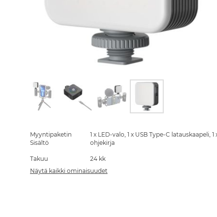
Skip
to
the
Myyntipaketin
1 x LED-valo, 1 x USB Type-C latauskaapeli, 1 
beginning
Sisältö
ohjekirja
of
Takuu
24 kk
the
images
Näytä kaikki ominaisuudet
gallery