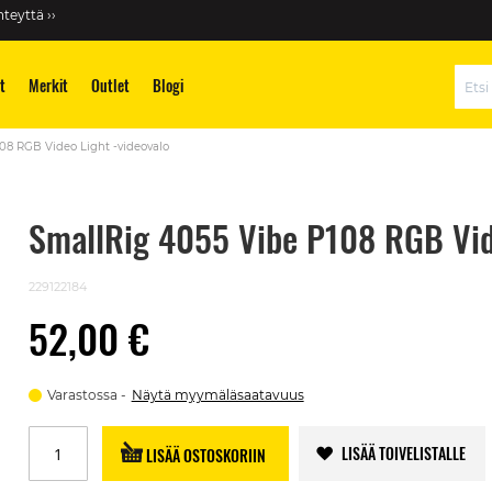
teyttä ››
t
Merkit
Outlet
Blogi
Hae
08 RGB Video Light -videovalo
SmallRig 4055 Vibe P108 RGB Vide
229122184
52,00 €
Varastossa
Näytä myymäläsaatavuus
LISÄÄ TOIVELISTALLE
LISÄÄ OSTOSKORIIN