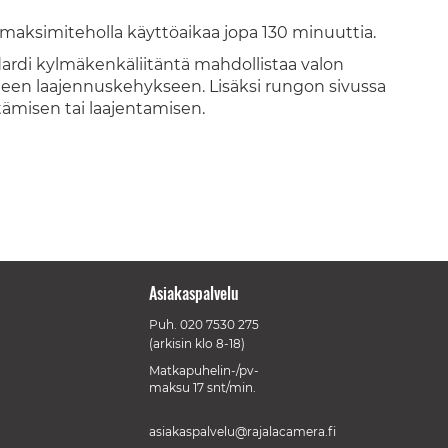
a maksimiteholla käyttöaikaa jopa 130 minuuttia.
ardi kylmäkenkäliitäntä mahdollistaa valon
tteen laajennuskehykseen. Lisäksi rungon sivussa
tämisen tai laajentamisen.
Asiakaspalvelu
Puh.
020 7530 275
(arkisin klo 8-18)
Matkapuhelin-/pv-
maksu 17 snt/min.
asiakaspalvelu@rajalacamera.fi