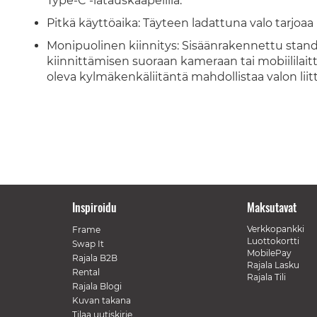
Type-C -latauskaapelilla.
Pitkä käyttöaika: Täyteen ladattuna valo tarjoa
Monipuolinen kiinnitys: Sisäänrakennettu stand
kiinnittämisen suoraan kameraan tai mobiililai
oleva kylmäkenkäliitäntä mahdollistaa valon liit
Inspiroidu
Maksutavat
Verkkopankki
Frame
Luottokortti
Swap It
MobilePay
Rajala B2B
Rajala Lasku
Rental
Rajala Tili
Rajala Blogi
Kuvan takana
Tilaa uutiskirje