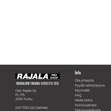
Info
Ota yhteyttä
Pyydä vaihtotarjous
Myymälät
Osk. Rajala Oy
PL 175
FAQ
20101 Turku
Meille töihin
Toimitusehdot
020 7530 222
(Vaihde)
Tietosuojaseloste