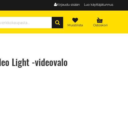
Kirjaudu sisään
Luo käyttäjätunnus
HAE
Muistilista
Ostoskori
o Light -videovalo