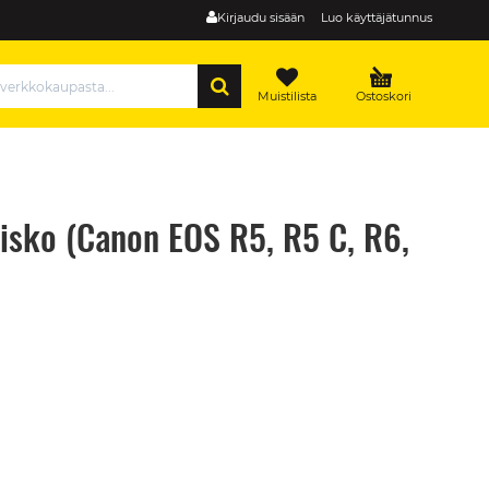
Kirjaudu sisään
Luo käyttäjätunnus
HAE
Muistilista
Ostoskori
isko (Canon EOS R5, R5 C, R6,