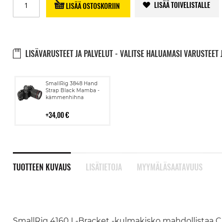
LISÄÄ TOIVELISTALLE
LISÄÄ OSTOSKORIIN
LISÄVARUSTEET JA PALVELUT - VALITSE HALUAMASI VARUSTEET 
Lisää
SmallRig 3848 Hand
ostoskoriin
Strap Black Mamba -
kämmenhihna
34,00 €
TUOTTEEN KUVAUS
LISÄTIETOJA
MYYMÄLÄSAATAVUUS
SmallRig 4160 L-Bracket -kulmakisko mahdollistaa Ca