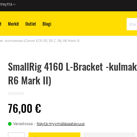
teyttä ››
t
Merkit
Outlet
Blogi
Hae
t -kulmakisko (Canon EOS R5, R5 C, R6, R6 Mark II)
SmallRig 4160 L-Bracket -kulmak
R6 Mark II)
229122185
76,00 €
Varastossa
Näytä myymäläsaatavuus