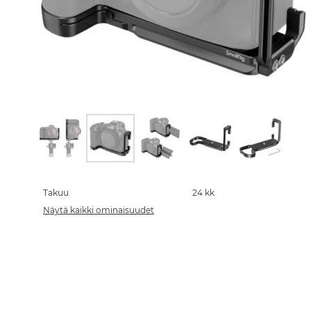
Skip
to
the
Takuu
24 kk
beginning
Näytä kaikki ominaisuudet
of
the
images
gallery