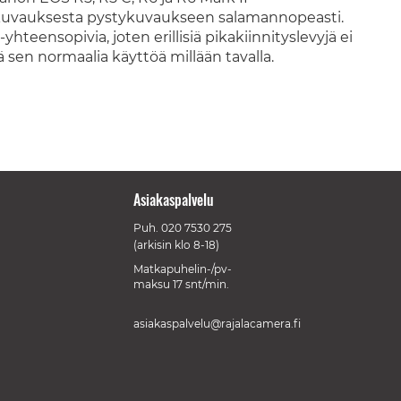
kuvauksesta pystykuvaukseen salamannopeasti.
hteensopivia, joten erillisiä pikakiinnityslevyjä ei
ä sen normaalia käyttöä millään tavalla.
Asiakaspalvelu
Puh.
020 7530 275
(arkisin klo 8-18)
Matkapuhelin-/pv-
maksu 17 snt/min.
asiakaspalvelu@rajalacamera.fi