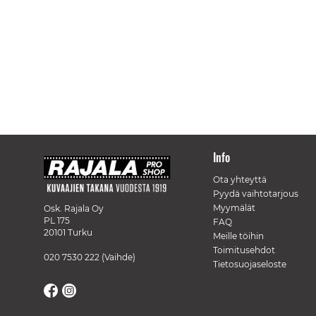
Info
Ota yhteyttä
Pyydä vaihtotarjous
Myymälät
Osk. Rajala Oy
PL 175
FAQ
20101 Turku
Meille töihin
Toimitusehdot
020 7530 222
(Vaihde)
Tietosuojaseloste