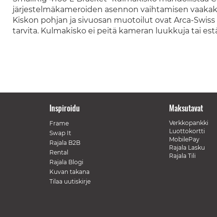
järjestelmäkameroiden asennon vaihtamisen vaaka
Kiskon pohjan ja sivuosan muotoilut ovat Arca-Swiss -y
tarvita. Kulmakisko ei peitä kameran luukkuja tai est
Inspiroidu
Maksutavat
Verkkopankki
Frame
Luottokortti
Swap It
MobilePay
Rajala B2B
Rajala Lasku
Rental
Rajala Tili
Rajala Blogi
Kuvan takana
Tilaa uutiskirje