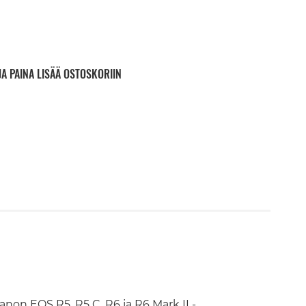
JA PAINA LISÄÄ OSTOSKORIIN
non EOS R5, R5 C, R6 ja R6 Mark II -