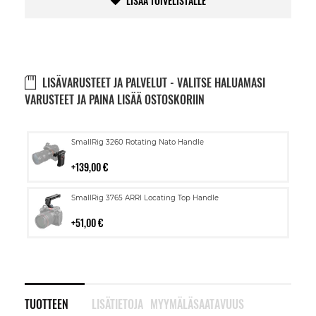
LISÄÄ TOIVELISTALLE
LISÄVARUSTEET JA PALVELUT - VALITSE HALUAMASI
VARUSTEET JA PAINA LISÄÄ OSTOSKORIIN
Lisää
SmallRig 3260 Rotating Nato Handle
ostoskoriin
139,00 €
Lisää
SmallRig 3765 ARRI Locating Top Handle
ostoskoriin
51,00 €
TUOTTEEN
LISÄTIETOJA
MYYMÄLÄSAATAVUUS