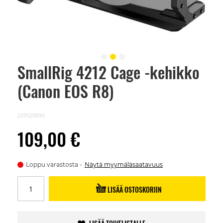
SmallRig 4212 Cage -kehikko
Skip
to
(Canon EOS R8)
the
beginning
of
the
229123895
images
gallery
109,00 €
Loppu varastosta
Näytä myymäläsaatavuus
LISÄÄ OSTOSKORIIN