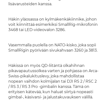
lisävarusteiden kanssa.
Häkin yläosassa on kylmäkenkäkiinnike, johon
voit kiinnittää esimerkiksi SmallRig-mikrofonin
3468 tai LED-videovalon 3286.
Vasemmalla puolella on NATO-kisko, joka sopii
SmallRigin pyörivään sivukahvaan 3260 ja 3813.
Häkissä on myös QD-liitäntä olkahihnan
pikavapautussolkea varten ja pohjassa on Arca-
Swiss-pikalukituslevy, joka mahdollistaa
nopean vaihdon kolmijalan tai DJI RS 2 / RSC 2
/ RS 3 / RS 3 Pro -gimbalin kanssa. Tämä on
erityisen kätevää, kun haluat siirtyä nopeasti
gimbal-, käsivarsi- ja jalustakuvauksen välillä.