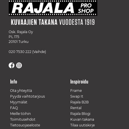
Osk. Rajala Oy
PL 175
20101 Turku
020 7530 222
(Vaihde)
Info
Inspiroidu
Ota yhteyttä
Frame
Pyydä vaihtotarjous
Swap It
Myymälät
Rajala B2B
FAQ
Rental
Meille töihin
Rajala Blogi
Toimitusehdot
Kuvan takana
Tietosuojaseloste
Tilaa uutiskirje