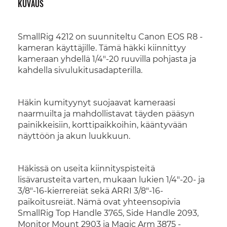
KUVAUS
SmallRig 4212 on suunniteltu Canon EOS R8 -
kameran käyttäjille. Tämä häkki kiinnittyy
kameraan yhdellä 1/4"-20 ruuvilla pohjasta ja
kahdella sivulukitusadapterilla.
Häkin kumityynyt suojaavat kameraasi
naarmuilta ja mahdollistavat täyden pääsyn
painikkeisiin, korttipaikkoihin, kääntyvään
näyttöön ja akun luukkuun.
Häkissä on useita kiinnityspisteitä
lisävarusteita varten, mukaan lukien 1/4"-20- ja
3/8"-16-kierrereiät sekä ARRI 3/8"-16-
paikoitusreiät. Nämä ovat yhteensopivia
SmallRig Top Handle 3765, Side Handle 2093,
Monitor Mount 2903 ja Magic Arm 3875 -