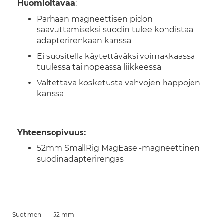
Huomioitavaa
:
Parhaan magneettisen pidon
saavuttamiseksi suodin tulee kohdistaa
adapterirenkaan kanssa
Ei suositella käytettäväksi voimakkaassa
tuulessa tai nopeassa liikkeessä
Vältettävä kosketusta vahvojen happojen
kanssa
Yhteensopivuus:
52mm SmallRig MagEase -magneettinen
suodinadapterirengas
Suotimen
52 mm