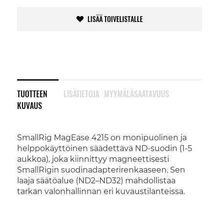
LISÄÄ TOIVELISTALLE
TUOTTEEN
LISÄTIETOJA
MYYMÄLÄSAATAVUUS
KUVAUS
SmallRig MagEase 4215 on monipuolinen ja
helppokäyttöinen säädettävä ND-suodin (1-5
aukkoa), joka kiinnittyy magneettisesti
SmallRigin suodinadapterirenkaaseen. Sen
laaja säätöalue (ND2–ND32) mahdollistaa
tarkan valonhallinnan eri kuvaustilanteissa.