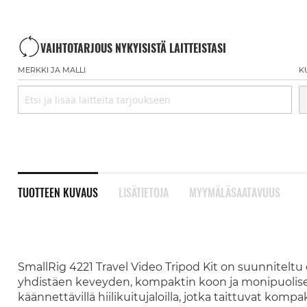
VAIHTOTARJOUS NYKYISISTÄ LAITTEISTASI
MERKKI JA MALLI
K
TUOTTEEN KUVAUS
LISÄTIETOJA
MYYMÄLÄSAATAVUUS
SmallRig 4221 Travel Video Tripod Kit on suunniteltu
yhdistäen keveyden, kompaktin koon ja monipuolise
käännettävillä hiilikuitujaloilla, jotka taittuvat kompa