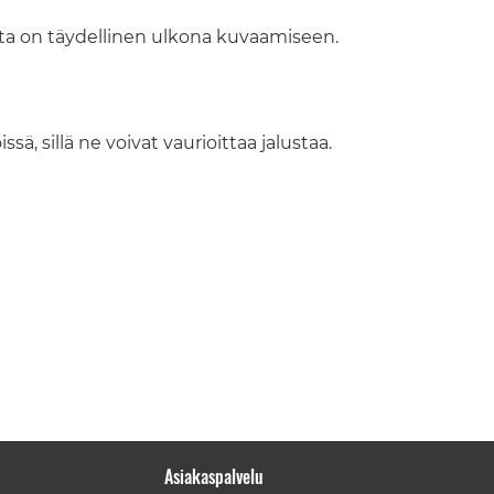
usta on täydellinen ulkona kuvaamiseen.
sä, sillä ne voivat vaurioittaa jalustaa.
Asiakaspalvelu