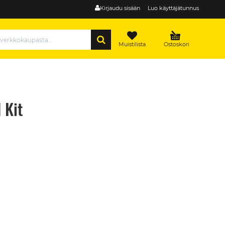
Kirjaudu sisään
Luo käyttäjätunnus
HAE
Muistilista
Ostoskori
 Kit