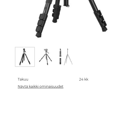
Skip
to
the
Takuu
24 kk
beginning
Näytä kaikki ominaisuudet
of
the
images
gallery