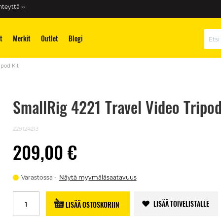
teyttä ››
t
Merkit
Outlet
Blogi
Hae
ipod Kit
SmallRig 4221 Travel Video Tripod
229124213
209,00 €
Varastossa
Näytä myymäläsaatavuus
LISÄÄ TOIVELISTALLE
LISÄÄ OSTOSKORIIN