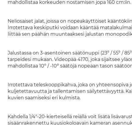
mahdollistaa korkeuden nostamisen jopa 160 cm:iin.
Neliosaiset jalat, joissa on nopeakäyttöiset kääntök
Irrotettava keskiputki voidaan kääntää matalakulmaisi
liittää sen päähän muuntaaksesi jalustan monopodik
Jalustassa on 3-asentoinen säätönuppi (23° / 55° / 85°
tarpeidesi mukaan. Videopää 4170, joka sijaitsee yläo
mahdollistaa 10° / -10° säätöjä nopeaan tason säätöön
Irrotettava teleskooppikahva, joka on yhteensopiva jo
kuljetettavuutta ja tallentamisen säilytettävyyttä. Ka
kuvien saamiseksi eri kulmista.
Kahdella 1/4"-20-kierteisellä reiällä voit lisätä lisäva
sisäänrakennettu kuusiokoloavain kameran asennuk