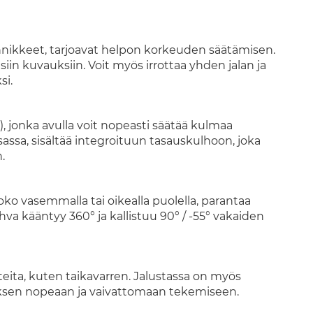
iinnikkeet, tarjoavat helpon korkeuden säätämisen.
in kuvauksiin. Voit myös irrottaa yhden jalan ja
si.
), jonka avulla voit nopeasti säätää kulmaa
sassa, sisältää integroituun tasauskulhoon, joka
.
ko vasemmalla tai oikealla puolella, parantaa
hva kääntyy 360° ja kallistuu 90° / -55° vakaiden
rusteita, kuten taikavarren. Jalustassa on myös
sen nopeaan ja vaivattomaan tekemiseen.