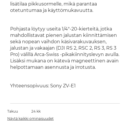
lisätilaa pikkusormelle, mikä parantaa
otetuntumaa ja käyttömukavuutta.
Pohjasta löytyy useita 1/4"-20-kierteitä, jotka
mahdollistavat pienen jalustan kiinnittämisen
sekä nopean vaihdon käsivarakuvauksen,
jalustan ja vakaajan (DJI RS 2, RSC 2, RS 3, RS 3
Pro) välillä Arca-Swiss -pikakiinnityslevyn avulla.
Lisäksi mukana on kätevä magneettinen avain
helpottamaan asennusta ja irrotusta.
Yhteensopivuus: Sony ZV-E1
Takuu
24 kk
Näytä kaikki ominaisuudet