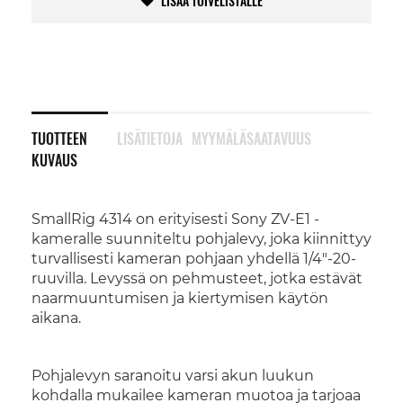
LISÄÄ TOIVELISTALLE
TUOTTEEN
LISÄTIETOJA
MYYMÄLÄSAATAVUUS
KUVAUS
SmallRig 4314 on erityisesti Sony ZV-E1 -
kameralle suunniteltu pohjalevy, joka kiinnittyy
turvallisesti kameran pohjaan yhdellä 1/4"-20-
ruuvilla. Levyssä on pehmusteet, jotka estävät
naarmuuntumisen ja kiertymisen käytön
aikana.
Pohjalevyn saranoitu varsi akun luukun
kohdalla mukailee kameran muotoa ja tarjoaa