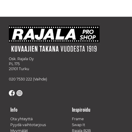
Osk. Rajala Oy
PL 175
20101 Turku
020 7530 222
(Vaihde)
Info
Inspiroidu
Ota yhteyttä
Frame
Pyydä vaihtotarjous
Swap It
Myymälät
Rajala B2B