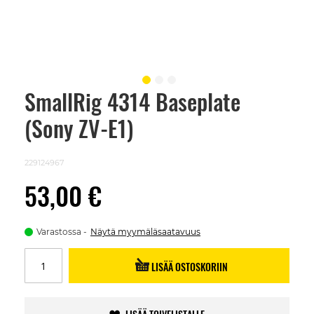
SmallRig 4314 Baseplate
Skip
to
(Sony ZV-E1)
the
beginning
of
the
229124967
images
gallery
53,00 €
Varastossa
Näytä myymäläsaatavuus
LISÄÄ OSTOSKORIIN