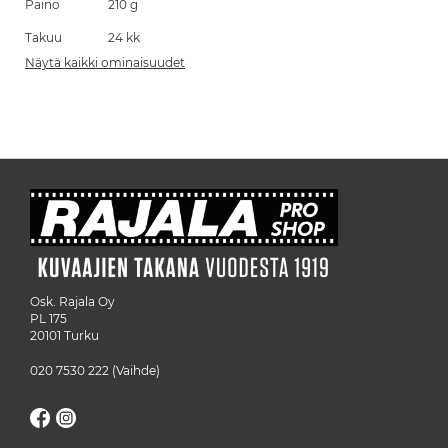
Paino
210 g
Takuu
24 kk
Näytä kaikki ominaisuudet
Osk. Rajala Oy
PL 175
20101 Turku
020 7530 222
(Vaihde)