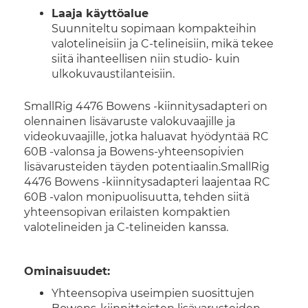
Laaja käyttöalue
Suunniteltu sopimaan kompakteihin
valotelineisiin ja C-telineisiin, mikä tekee
siitä ihanteellisen niin studio- kuin
ulkokuvaustilanteisiin.
SmallRig 4476 Bowens -kiinnitysadapteri on
olennainen lisävaruste valokuvaajille ja
videokuvaajille, jotka haluavat hyödyntää RC
60B -valonsa ja Bowens-yhteensopivien
lisävarusteiden täyden potentiaalin.SmallRig
4476 Bowens -kiinnitysadapteri laajentaa RC
60B -valon monipuolisuutta, tehden siitä
yhteensopivan erilaisten kompaktien
valotelineiden ja C-telineiden kanssa.
Ominaisuudet:
Yhteensopiva useimpien suosittujen