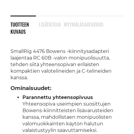
TUOTTEEN
LISÄTIETOJA
MYYMÄLÄSAATAVUUS
KUVAUS
SmallRig 4476 Bowens -kiinnitysadapteri
laajentaa RC 60B -valon monipuolisuutta,
tehden siitä yhteensopivan erilaisten
kompaktien valotelineiden ja C-telineiden
kanssa.
Ominaisuudet:
Parannettu yhteensopivuus
Yhteensopiva useimpien suosittujen
Bowens-kiinnitteisten lisävarusteiden
kanssa, mahdollistaen monipuolisten
valomuokkainten käytön halutun
valaistustyylin saavuttamiseksi.