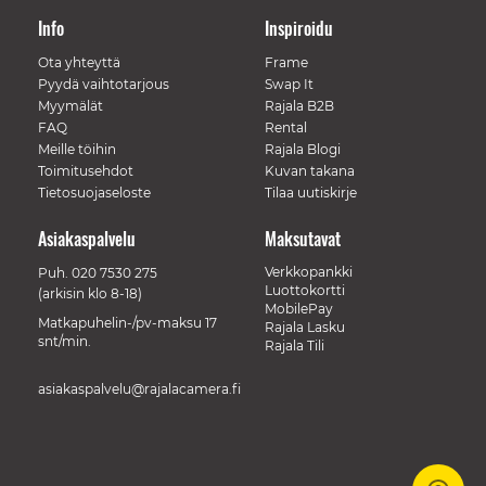
Info
Inspiroidu
Ota yhteyttä
Frame
Pyydä vaihtotarjous
Swap It
Myymälät
Rajala B2B
FAQ
Rental
Meille töihin
Rajala Blogi
Toimitusehdot
Kuvan takana
Tietosuojaseloste
Tilaa uutiskirje
Asiakaspalvelu
Maksutavat
Verkkopankki
Puh.
020 7530 275
Luottokortti
(arkisin klo 8-18)
MobilePay
Matkapuhelin-/pv-maksu 17
Rajala Lasku
snt/min.
Rajala Tili
asiakaspalvelu@rajalacamera.fi