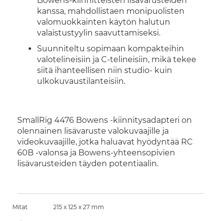
Bowens-kiinnitteisten lisävarusteiden
kanssa, mahdollistaen monipuolisten
valomuokkainten käytön halutun
valaistustyylin saavuttamiseksi.
Suunniteltu sopimaan kompakteihin
valotelineisiin ja C-telineisiin, mikä tekee
siitä ihanteellisen niin studio- kuin
ulkokuvaustilanteisiin.
SmallRig 4476 Bowens -kiinnitysadapteri on
olennainen lisävaruste valokuvaajille ja
videokuvaajille, jotka haluavat hyödyntää RC
60B -valonsa ja Bowens-yhteensopivien
lisävarusteiden täyden potentiaalin.
Mitat
215 x 125 x 27 mm