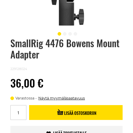
SmallRig 4476 Bowens Mount
Skip
to
Adapter
the
beginning
of
the
229128024
images
gallery
36,00 €
Varastossa
Näytä myymäläsaatavuus
LISÄÄ OSTOSKORIIN