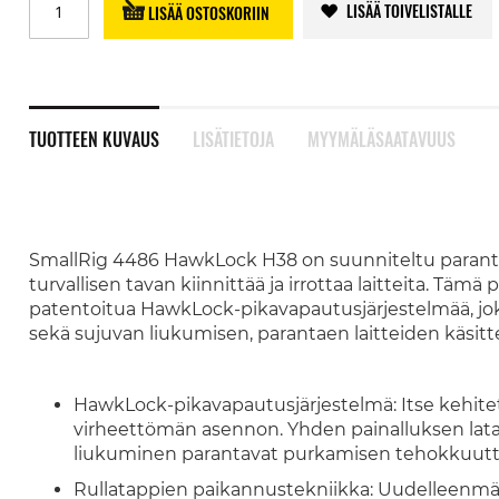
LISÄÄ TOIVELISTALLE
LISÄÄ OSTOSKORIIN
TUOTTEEN KUVAUS
LISÄTIETOJA
MYYMÄLÄSAATAVUUS
SmallRig 4486 HawkLock H38 on suunniteltu parant
turvallisen tavan kiinnittää ja irrottaa laitteita. Täm
patentoitua HawkLock-pikavapautusjärjestelmää, jok
sekä sujuvan liukumisen, parantaen laitteiden käsit
HawkLock-pikavapautusjärjestelmä: Itse kehitett
virheettömän asennon. Yhden painalluksen lat
liukuminen parantavat purkamisen tehokkuutt
Rullatappien paikannustekniikka: Uudelleenmäär