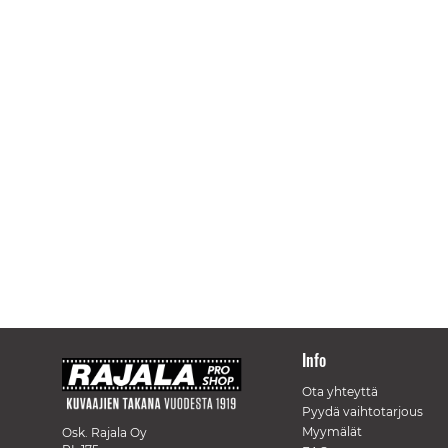
Info
Ota yhteyttä
Pyydä vaihtotarjous
Myymälät
Osk. Rajala Oy