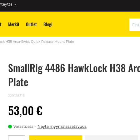
teyttä ››
t
Merkit
Outlet
Blogi
Hae
ck H38 Arca-Swiss Quick Release Mount Plate
SmallRig 4486 HawkLock H38 Arc
Plate
229128316
53,00 €
Varastossa
Näytä myymäläsaatavuus