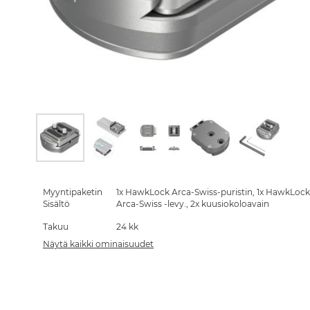
Skip
to
the
Myyntipaketin
1x HawkLock Arca-Swiss-puristin, 1x HawkLock
beginning
Sisältö
Arca-Swiss -levy., 2x kuusiokoloavain
of
Takuu
24 kk
the
images
Näytä kaikki ominaisuudet
gallery