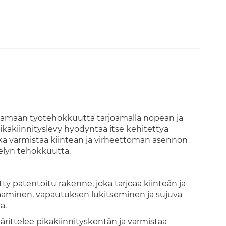
amaan työtehokkuutta tarjoamalla nopean ja
ä pikakiinnityslevy hyödyntää itse kehitettyä
a varmistaa kiinteän ja virheettömän asennon
telyn tehokkuutta.
y patentoitu rakenne, joka tarjoaa kiinteän ja
aaminen, vapautuksen lukitseminen ja sujuva
a.
ittelee pikakiinnityskentän ja varmistaa