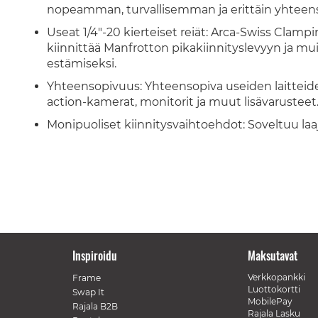
nopeamman, turvallisemman ja erittäin yhtee
Useat 1/4"-20 kierteiset reiät: Arca-Swiss Clampin
kiinnittää Manfrotton pikakiinnityslevyyn ja mui
estämiseksi.
Yhteensopivuus: Yhteensopiva useiden laitteid
action-kamerat, monitorit ja muut lisävarusteet
Monipuoliset kiinnitysvaihtoehdot: Soveltuu laajas
Inspiroidu
Maksutavat
Verkkopankki
Frame
Luottokortti
Swap It
MobilePay
Rajala B2B
Rajala Lasku