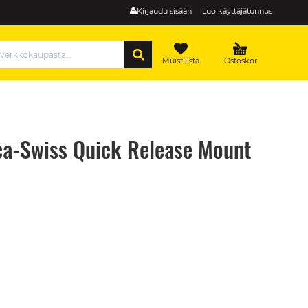
Kirjaudu sisään
Luo käyttäjätunnus
HAE
Muistilista
Ostoskori
a-Swiss Quick Release Mount