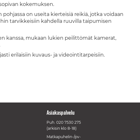
nsopivan kokemuksen.
 pohjassa on useita kierteisiä reikiä, jotka voidaan
hin tarvikkeisiin kahdella ruuvilla taipumisen
en kanssa, mukaan lukien peilittömät kamerat,
.
ti erilaisiin kuvaus- ja videointitarpeisiin.
Asiakaspalvelu
Puh.
020 7530 275
(arkisin klo 8-18)
Matkapuhelin-/pv-