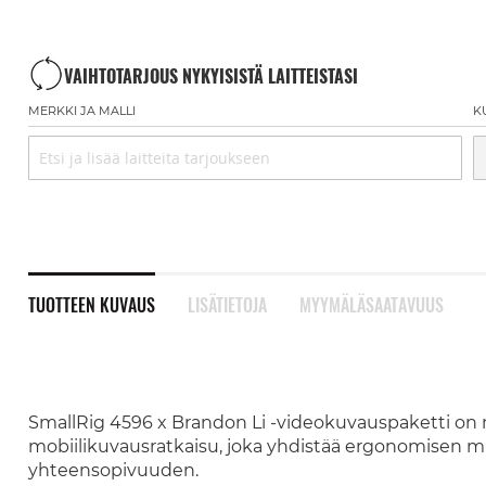
VAIHTOTARJOUS NYKYISISTÄ LAITTEISTASI
MERKKI JA MALLI
K
TUOTTEEN KUVAUS
LISÄTIETOJA
MYYMÄLÄSAATAVUUS
SmallRig 4596 x Brandon Li -videokuvauspaketti on
mobiilikuvausratkaisu, joka yhdistää ergonomisen mu
yhteensopivuuden.