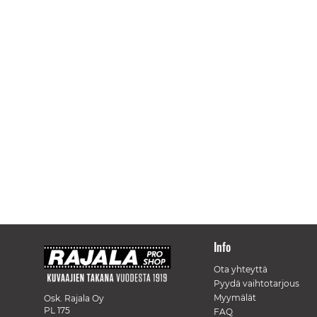
Info
Ota yhteyttä
Pyydä vaihtotarjous
Myymälät
Osk. Rajala Oy
PL 175
FAQ