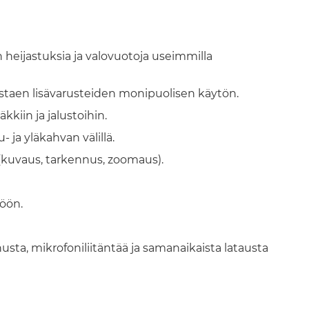
eijastuksia ja valovuotoja useimmilla
listaen lisävarusteiden monipuolisen käytön.
kkiin ja jalustoihin.
 ja yläkahvan välillä.
 (kuvaus, tarkennus, zoomaus).
töön.
usta, mikrofoniliitäntää ja samanaikaista latausta