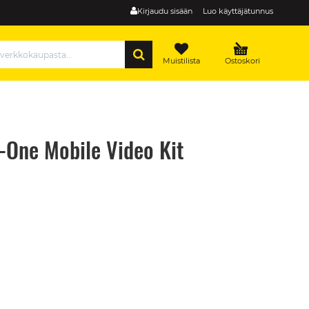
Kirjaudu sisään
Luo käyttäjätunnus
HAE
Muistilista
Ostoskori
-One Mobile Video Kit