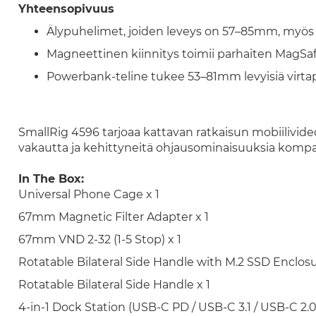
Yhteensopivuus
Älypuhelimet, joiden leveys on 57–85mm, myös s
Magneettinen kiinnitys toimii parhaiten MagSafe
Powerbank-teline tukee 53–81mm levyisiä virta
SmallRig 4596 tarjoaa kattavan ratkaisun mobiilivideo
vakautta ja kehittyneitä ohjausominaisuuksia komp
In The Box:
Universal Phone Cage x 1
67mm Magnetic Filter Adapter x 1
67mm VND 2-32 (1-5 Stop) x 1
Rotatable Bilateral Side Handle with M.2 SSD Enclosu
Rotatable Bilateral Side Handle x 1
4-in-1 Dock Station (USB-C PD / USB-C 3.1 / USB-C 2.0)