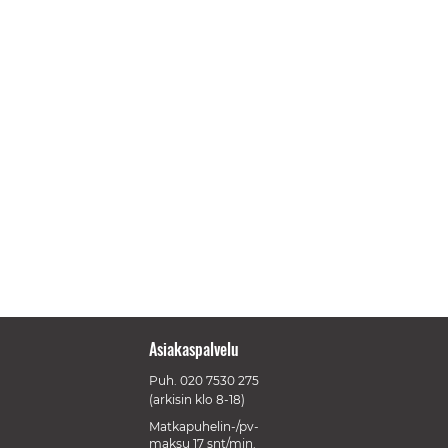
Asiakaspalvelu
Puh.
020 7530 275
(arkisin klo 8-18)
Matkapuhelin-/pv-
maksu 17 snt/min.