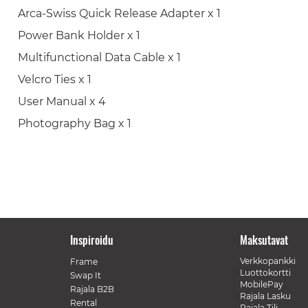
Arca-Swiss Quick Release Adapter x 1
Power Bank Holder x 1
Multifunctional Data Cable x 1
Velcro Ties x 1
User Manual x 4
Photography Bag x 1
Inspiroidu
Maksutavat
Verkkopankki
Frame
Luottokortti
Swap It
MobilePay
Rajala B2B
Rajala Lasku
Rental
Rajala Tili