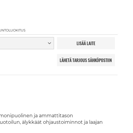
UNTOLUOKITUS
LISÄÄ LAITE
LÄHETÄ TARJOUS SÄHKÖPOSTIIN
 monipuolinen ja ammattitason
otoilun, älykkäät ohjaustoiminnot ja laajan