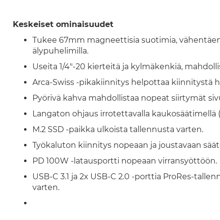
Keskeiset ominaisuudet
Tukee 67mm magneettisia suotimia, vähentäen h
älypuhelimilla.
Useita 1/4"-20 kierteitä ja kylmäkenkiä, mahdol
Arca-Swiss -pikakiinnitys helpottaa kiinnitystä hä
Pyörivä kahva mahdollistaa nopeat siirtymät sivu-
Langaton ohjaus irrotettavalla kaukosäätimellä
M.2 SSD -paikka ulkoista tallennusta varten.
Työkaluton kiinnitys nopeaan ja joustavaan sää
PD 100W -latausportti nopeaan virransyöttöön.
USB-C 3.1 ja 2x USB-C 2.0 -porttia ProRes-tallenn
varten.