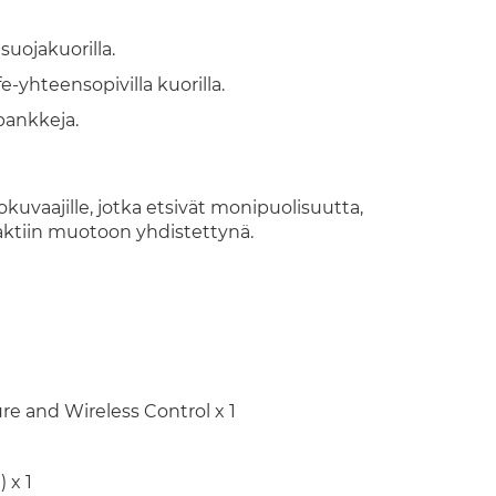
uojakuorilla.
-yhteensopivilla kuorilla.
pankkeja.
kuvaajille, jotka etsivät monipuolisuutta,
aktiin muotoon yhdistettynä.
re and Wireless Control x 1
 x 1