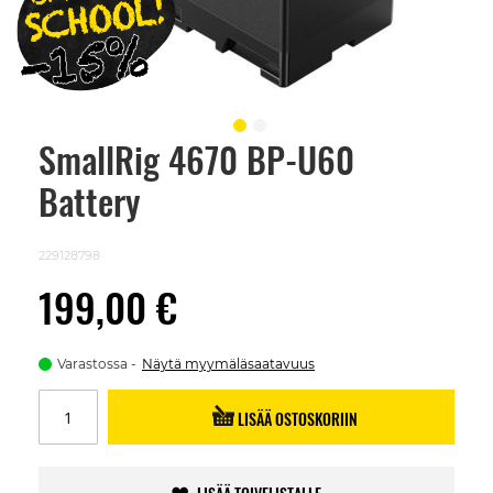
SmallRig 4670 BP-U60
Skip
to
Battery
the
beginning
of
the
229128798
images
gallery
199,00 €
Varastossa
Näytä myymäläsaatavuus
LISÄÄ OSTOSKORIIN