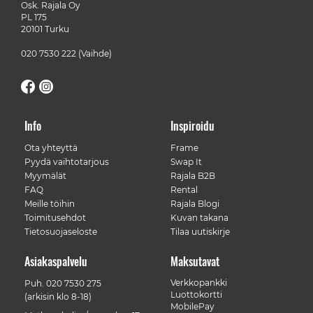
Osk. Rajala Oy
PL 175
20101 Turku
020 7530 222
(Vaihde)
Info
Inspiroidu
Ota yhteyttä
Frame
Pyydä vaihtotarjous
Swap It
Myymälät
Rajala B2B
FAQ
Rental
Meille töihin
Rajala Blogi
Toimitusehdot
Kuvan takana
Tietosuojaseloste
Tilaa uutiskirje
Asiakaspalvelu
Maksutavat
Verkkopankki
Puh.
020 7530 275
Luottokortti
(arkisin klo 8-18)
MobilePay