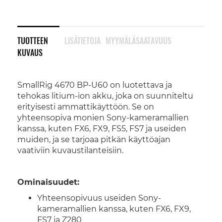
TUOTTEEN
LISÄTIETOJA
MYYMÄLÄSAATAVUUS
KUVAUS
SmallRig 4670 BP-U60 on luotettava ja
tehokas litium-ion akku, joka on suunniteltu
erityisesti ammattikäyttöön. Se on
yhteensopiva monien Sony-kameramallien
kanssa, kuten FX6, FX9, FS5, FS7 ja useiden
muiden, ja se tarjoaa pitkän käyttöajan
vaativiin kuvaustilanteisiin.
Ominaisuudet:
Yhteensopivuus useiden Sony-
kameramallien kanssa, kuten FX6, FX9,
FS7 ja Z280