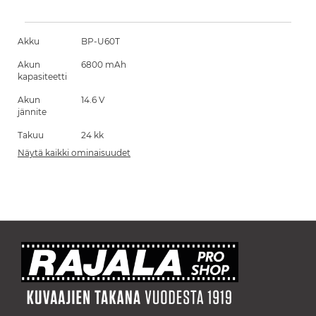
Akku
BP-U60T
Akun
6800 mAh
kapasiteetti
Akun
14.6 V
jännite
Takuu
24 kk
Näytä kaikki ominaisuudet