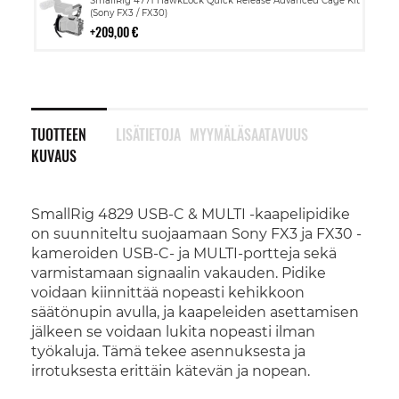
SmallRig 4771 HawkLock Quick Release Advanced Cage Kit
ostoskoriin
(Sony FX3 / FX30)
209,00 €
TUOTTEEN
LISÄTIETOJA
MYYMÄLÄSAATAVUUS
KUVAUS
SmallRig 4829 USB-C & MULTI -kaapelipidike
on suunniteltu suojaamaan Sony FX3 ja FX30 -
kameroiden USB-C- ja MULTI-portteja sekä
varmistamaan signaalin vakauden. Pidike
voidaan kiinnittää nopeasti kehikkoon
säätönupin avulla, ja kaapeleiden asettamisen
jälkeen se voidaan lukita nopeasti ilman
työkaluja. Tämä tekee asennuksesta ja
irrotuksesta erittäin kätevän ja nopean.