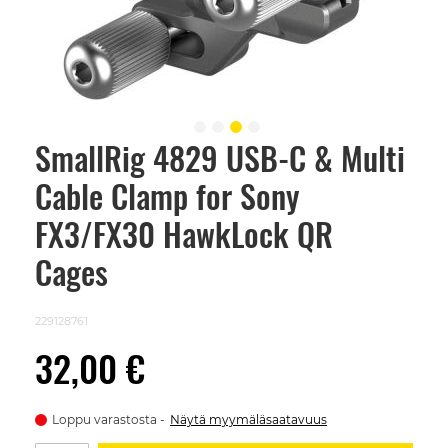
SmallRig 4829 USB-C & Multi
Skip
to
Cable Clamp for Sony
the
beginning
of
FX3/FX30 HawkLock QR
the
images
Cages
gallery
229128761
32,00 €
Loppu varastosta
Näytä myymäläsaatavuus