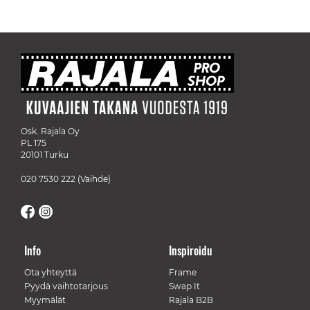
Osk. Rajala Oy
PL 175
20101 Turku
020 7530 222
(Vaihde)
Info
Inspiroidu
Ota yhteyttä
Frame
Pyydä vaihtotarjous
Swap It
Myymälät
Rajala B2B