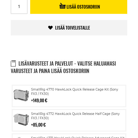
LISÄÄ OSTOSKORIIN
LISÄÄ TOIVELISTALLE
LISÄVARUSTEET JA PALVELUT - VALITSE HALUAMASI
VARUSTEET JA PAINA LISÄÄ OSTOSKORIIN
Lisää
SmallRig 4770 HawkLock Quick Release Cage Kit (Sony
ostoskoriin
FX3 / FX30)
149,00 €
Lisää
SmallRig 4772 HawkLock Quick Release Half Cage (Sony
ostoskoriin
FX3 / FX30)
85,00 €
Lisää