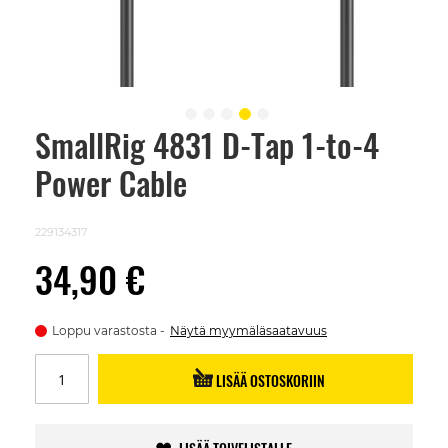
SmallRig 4831 D-Tap 1-to-4
Skip
to
Power Cable
the
beginning
of
the
229134317
images
gallery
34,90 €
Loppu varastosta
Näytä myymäläsaatavuus
LISÄÄ OSTOSKORIIN