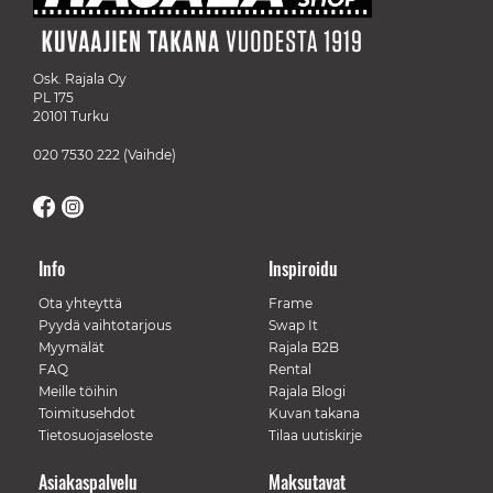
Osk. Rajala Oy
PL 175
20101 Turku
020 7530 222
(Vaihde)
Info
Inspiroidu
Ota yhteyttä
Frame
Pyydä vaihtotarjous
Swap It
Myymälät
Rajala B2B
FAQ
Rental
Meille töihin
Rajala Blogi
Toimitusehdot
Kuvan takana
Tietosuojaseloste
Tilaa uutiskirje
Asiakaspalvelu
Maksutavat