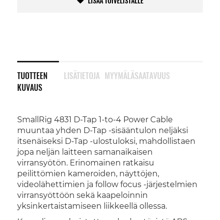
LISÄÄ TOIVELISTALLE
TUOTTEEN
LISÄTIETOJA
MYYMÄLÄSAATAVUUS
KUVAUS
SmallRig 4831 D-Tap 1-to-4 Power Cable
muuntaa yhden D-Tap -sisääntulon neljäksi
itsenäiseksi D-Tap -ulostuloksi, mahdollistaen
jopa neljän laitteen samanaikaisen
virransyötön. Erinomainen ratkaisu
peilittömien kameroiden, näyttöjen,
videolähettimien ja follow focus -järjestelmien
virransyöttöön sekä kaapeloinnin
yksinkertaistamiseen liikkeellä ollessa.