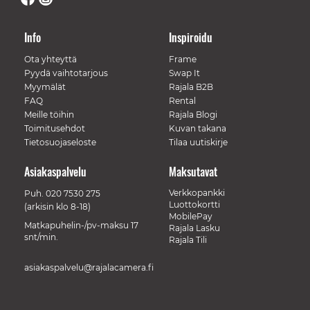
Info
Inspiroidu
Ota yhteyttä
Frame
Pyydä vaihtotarjous
Swap It
Myymälät
Rajala B2B
FAQ
Rental
Meille töihin
Rajala Blogi
Toimitusehdot
Kuvan takana
Tietosuojaseloste
Tilaa uutiskirje
Asiakaspalvelu
Maksutavat
Verkkopankki
Puh.
020 7530 275
Luottokortti
(arkisin klo 8-18)
MobilePay
Matkapuhelin-/pv-maksu 17
Rajala Lasku
snt/min.
Rajala Tili
asiakaspalvelu@rajalacamera.fi