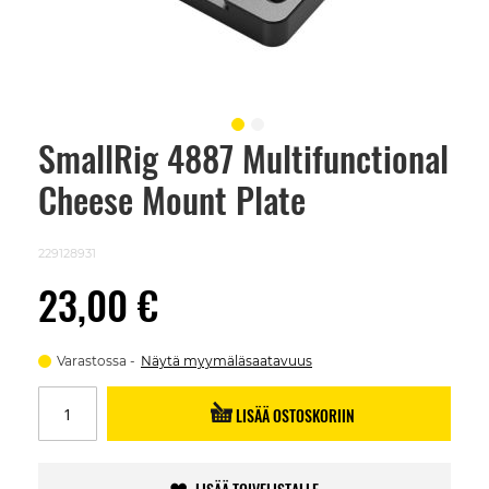
SmallRig 4887 Multifunctional
Skip
to
Cheese Mount Plate
the
beginning
of
the
229128931
images
gallery
23,00 €
Varastossa
Näytä myymäläsaatavuus
LISÄÄ OSTOSKORIIN