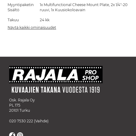
Myyntipaketin
1x Multifunctional Cheese Mount Plate, 2x 1/4"-20
Sisältö
ruuvi, 1x Kuusiokoloavain
Takuu
24 kk
Näytä kaikki ominaisuudet
Osk. Rajala Oy
PL 175
20101 Turku
020 7530 222
(Vaihde)