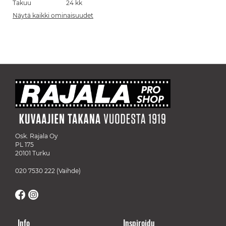
Takuu
24 kk
Näytä kaikki ominaisuudet
Osk. Rajala Oy
PL 175
20101 Turku
020 7530 222
(Vaihde)
Info
Inspiroidu