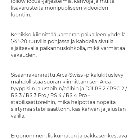
follow focus -järjestelmiä, kahvoja ja muita
lisävarusteita monipuoliseen videoiden
luontiin.
Kehikko kiinnittää kameran paikalleen yhdellä
1/4"-20 ruuvilla pohjassa ja kahdella sivulla
sijaitsevalla paikannuslohkolla, mikä varmistaa
vakauden.
Sisäänrakennettu Arca-Swiss -pikalukituslevy
mahdollistaa suoran kiinnittämisen Arca-
tyyppisiin jalustoihin/päihin ja DJI RS 2 / RSC 2 /
RS 3 / RS 3 Pro / RS 4 / RS 4 Pro -
stabilisaattoreihin, mikä helpottaa nopeita
siirtymiä stabilisaattorin, käsikahvan ja jalustan
välillä.
Ergonominen, liukumaton ja pakkasenkestävä