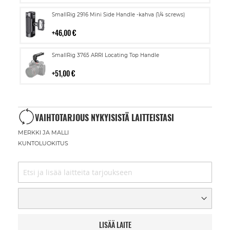
Lisää
SmallRig 2916 Mini Side Handle -kahva (1/4 screws)
ostoskoriin
46,00 €
Lisää
SmallRig 3765 ARRI Locating Top Handle
ostoskoriin
51,00 €
VAIHTOTARJOUS NYKYISISTÄ LAITTEISTASI
MERKKI JA MALLI
KUNTOLUOKITUS
LISÄÄ LAITE