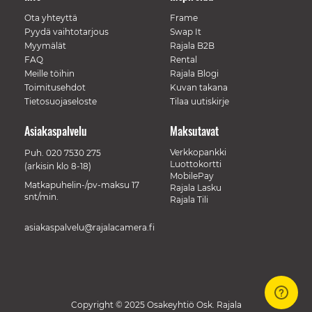
Ota yhteyttä
Frame
Pyydä vaihtotarjous
Swap It
Myymälät
Rajala B2B
FAQ
Rental
Meille töihin
Rajala Blogi
Toimitusehdot
Kuvan takana
Tietosuojaseloste
Tilaa uutiskirje
Asiakaspalvelu
Maksutavat
Verkkopankki
Puh.
020 7530 275
Luottokortti
(arkisin klo 8-18)
MobilePay
Matkapuhelin-/pv-maksu 17
Rajala Lasku
snt/min.
Rajala Tili
asiakaspalvelu@rajalacamera.fi
Copyright © 2025 Osakeyhtiö Osk. Rajala