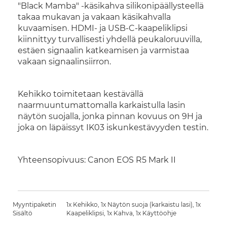
"Black Mamba" -käsikahva silikonipäällysteellä
takaa mukavan ja vakaan käsikahvalla
kuvaamisen. HDMI- ja USB-C-kaapeliklipsi
kiinnittyy turvallisesti yhdellä peukaloruuvilla,
estäen signaalin katkeamisen ja varmistaa
vakaan signaalinsiirron.
Kehikko toimitetaan kestävällä
naarmuuntumattomalla karkaistulla lasin
näytön suojalla, jonka pinnan kovuus on 9H ja
joka on läpäissyt IK03 iskunkestävyyden testin.
Yhteensopivuus: Canon EOS R5 Mark II
Myyntipaketin
1x Kehikko, 1x Näytön suoja (karkaistu lasi), 1x
Sisältö
Kaapeliklipsi, 1x Kahva, 1x Käyttöohje