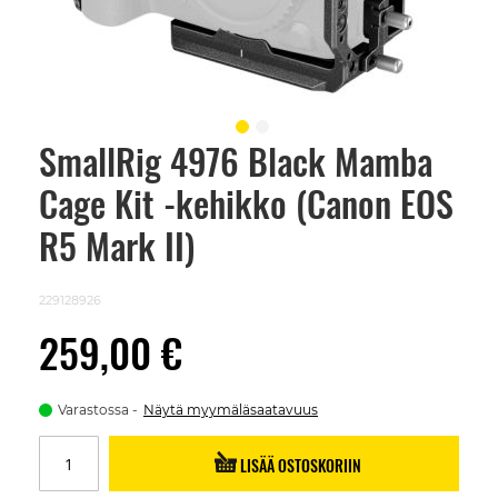
SmallRig 4976 Black Mamba
Skip
to
Cage Kit -kehikko (Canon EOS
the
beginning
of
R5 Mark II)
the
images
gallery
229128926
259,00 €
Varastossa
Näytä myymäläsaatavuus
LISÄÄ OSTOSKORIIN