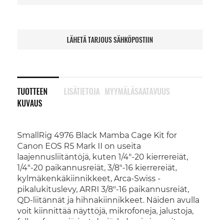
LÄHETÄ TARJOUS SÄHKÖPOSTIIN
TUOTTEEN
LISÄTIETOJA
MYYMÄLÄSAATAVUUS
KUVAUS
SmallRig 4976 Black Mamba Cage Kit for
Canon EOS R5 Mark II on useita
laajennusliitäntöjä, kuten 1/4"-20 kierrereiät,
1/4"-20 paikannusreiät, 3/8"-16 kierrereiät,
kylmäkenkäkiinnikkeet, Arca-Swiss -
pikalukituslevy, ARRI 3/8"-16 paikannusreiät,
QD-liitännät ja hihnakiinnikkeet. Näiden avulla
voit kiinnittää näyttöjä, mikrofoneja, jalustoja,