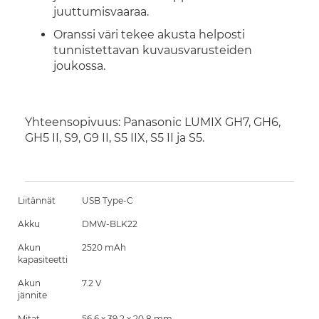
juuttumisvaaraa.
Oranssi väri tekee akusta helposti
tunnistettavan kuvausvarusteiden
joukossa.
Yhteensopivuus: Panasonic LUMIX GH7, GH6,
GH5 II, S9, G9 II, S5 IIX, S5 II ja S5.
Liitännät
USB Type-C
Akku
DMW-BLK22
Akun
2520 mAh
kapasiteetti
Akun
7.2 V
jännite
Mitat
56.6 x 39.2 x 20.8 mm