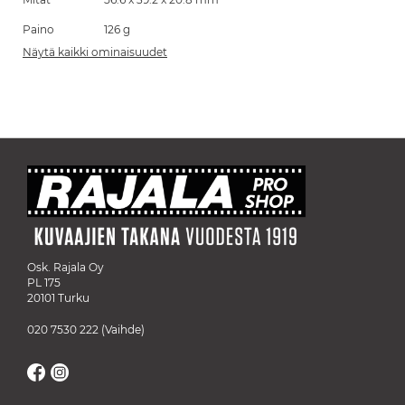
Paino
126 g
Näytä kaikki ominaisuudet
Osk. Rajala Oy
PL 175
20101 Turku
020 7530 222
(Vaihde)