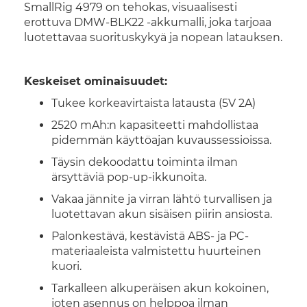
SmallRig 4979 on tehokas, visuaalisesti
erottuva DMW-BLK22 -akkumalli, joka tarjoaa
luotettavaa suorituskykyä ja nopean latauksen.
Keskeiset ominaisuudet:
Tukee korkeavirtaista latausta (5V 2A)
2520 mAh:n kapasiteetti mahdollistaa
pidemmän käyttöajan kuvaussessioissa.
Täysin dekoodattu toiminta ilman
ärsyttäviä pop-up-ikkunoita.
Vakaa jännite ja virran lähtö turvallisen ja
luotettavan akun sisäisen piirin ansiosta.
Palonkestävä, kestävistä ABS- ja PC-
materiaaleista valmistettu huurteinen
kuori.
Tarkalleen alkuperäisen akun kokoinen,
joten asennus on helppoa ilman