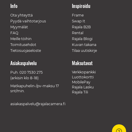
Info
Inspiroidu
Ota yhteyttä
Frame
Pyydä vaihtotarjous
Swap It
Myymälät
Rajala B2B
FAQ
Rental
Meille töihin
Rajala Blogi
Toimitusehdot
Kuvan takana
Tietosuojaseloste
Tilaa uutiskirje
Asiakaspalvelu
Maksutavat
Verkkopankki
Puh.
020 7530 275
Luottokortti
(arkisin klo 8-18)
MobilePay
Matkapuhelin-/pv-maksu 17
Rajala Lasku
snt/min.
Rajala Tili
asiakaspalvelu@rajalacamera.fi