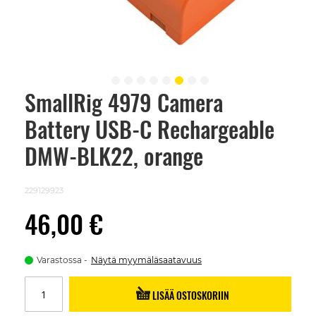
SmallRig 4979 Camera
Skip
to
Battery USB-C Rechargeable
the
beginning
of
DMW-BLK22, orange
the
images
gallery
229129923
46,00 €
Varastossa
Näytä myymäläsaatavuus
LISÄÄ OSTOSKORIIN