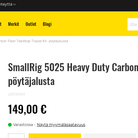
teyttä ››
t
Merkit
Outlet
Blogi
Hae
bon Fiber Tabletop Tripod Kit -pöytäjalusta
SmallRig 5025 Heavy Duty Carbon 
pöytäjalusta
229130953
149,00 €
Varastossa
Näytä myymäläsaatavuus