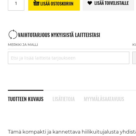
LISÄÄ TOIVELISTALLE
LISÄÄ OSTOSKORIIN
VAIHTOTARJOUS NYKYISISTÄ LAITTEISTASI
MERKKI JA MALLI
K
TUOTTEEN KUVAUS
LISÄTIETOJA
MYYMÄLÄSAATAVUUS
Tämä kompakti ja kannettava hiilikuitujalusta yhdist