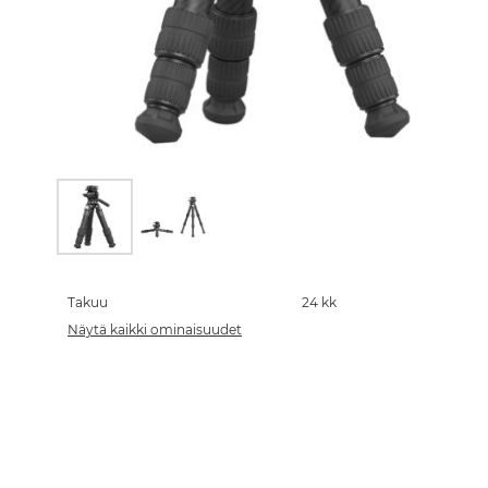
Skip
to
the
Takuu
24 kk
beginning
Näytä kaikki ominaisuudet
of
the
images
gallery