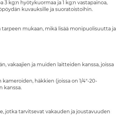
jopa 3 kg:n hyötykuormaa ja 1 kg:n vastapainoa,
öpöydän kuvauksille ja suoratoistoihin.
taa tarpeen mukaan, mikä lisää monipuolisuutta ja
, vakaajien ja muiden laitteiden kanssa, joissa
 kameroiden, häkkien (joissa on 1/4"-20-
n kanssa.
ille, jotka tarvitsevat vakauden ja joustavuuden