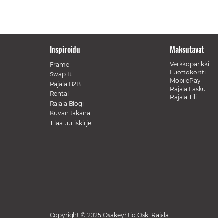
Inspiroidu
Maksutavat
Verkkopankki
Frame
Luottokortti
Swap It
MobilePay
Rajala B2B
Rajala Lasku
Rental
Rajala Tili
Rajala Blogi
Kuvan takana
Tilaa uutiskirje
Copyright © 2025 Osakeyhtiö Osk. Rajala