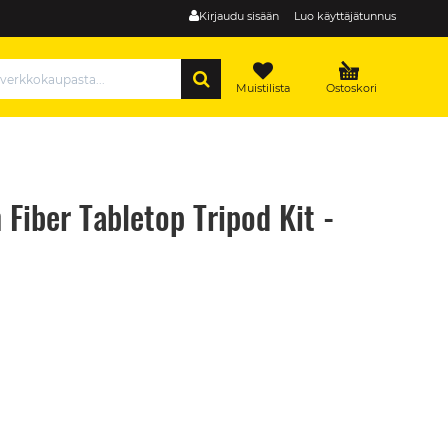
Kirjaudu sisään
Luo käyttäjätunnus
HAE
Muistilista
Ostoskori
Fiber Tabletop Tripod Kit -