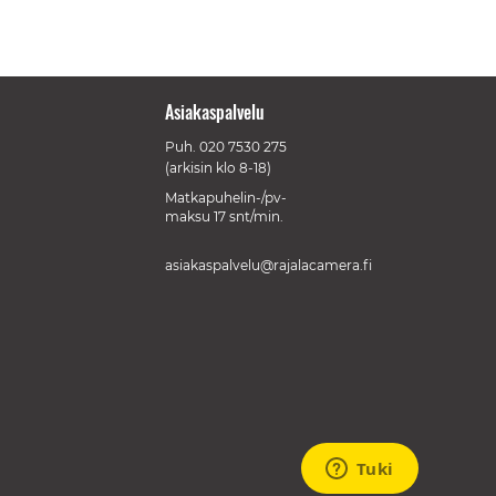
Asiakaspalvelu
Puh.
020 7530 275
(arkisin klo 8-18)
Matkapuhelin-/pv-
maksu 17 snt/min.
asiakaspalvelu@rajalacamera.fi