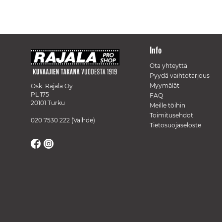
Info
Ota yhteyttä
Pyydä vaihtotarjous
Myymälät
Osk. Rajala Oy
PL 175
FAQ
20101 Turku
Meille töihin
Toimitusehdot
020 7530 222
(Vaihde)
Tietosuojaseloste