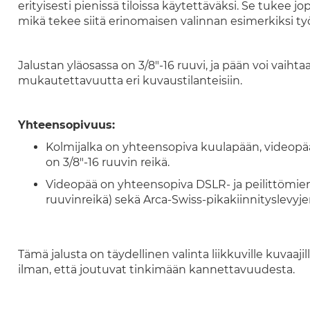
erityisesti pienissä tiloissa käytettäväksi. Se tukee 
mikä tekee siitä erinomaisen valinnan esimerkiksi ty
Jalustan yläosassa on 3/8"-16 ruuvi, ja pään voi vaih
mukautettavuutta eri kuvaustilanteisiin.
Yhteensopivuus:
Kolmijalka on yhteensopiva kuulapään, videopään
on 3/8"-16 ruuvin reikä.
Videopää on yhteensopiva DSLR- ja peilittömien
ruuvinreikä) sekä Arca-Swiss-pikakiinnityslevyje
Tämä jalusta on täydellinen valinta liikkuville kuvaaj
ilman, että joutuvat tinkimään kannettavuudesta.