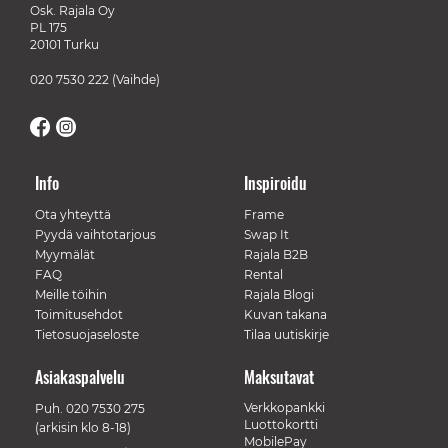
Osk. Rajala Oy
PL 175
20101 Turku
020 7530 222
(Vaihde)
Info
Inspiroidu
Ota yhteyttä
Frame
Pyydä vaihtotarjous
Swap It
Myymälät
Rajala B2B
FAQ
Rental
Meille töihin
Rajala Blogi
Toimitusehdot
Kuvan takana
Tietosuojaseloste
Tilaa uutiskirje
Asiakaspalvelu
Maksutavat
Verkkopankki
Puh.
020 7530 275
Luottokortti
(arkisin klo 8-18)
MobilePay