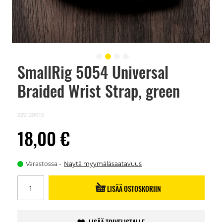
SmallRig 5054 Universal
Skip
to
Braided Wrist Strap, green
the
beginning
of
the
229129910
images
gallery
18,00 €
Varastossa
Näytä myymäläsaatavuus
LISÄÄ OSTOSKORIIN