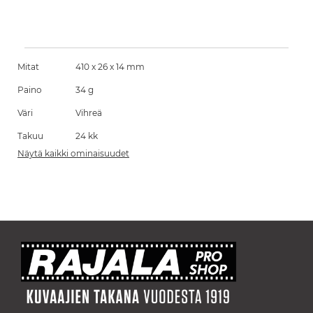
Mitat
410 x 26 x 14 mm
Paino
34 g
Väri
Vihreä
Takuu
24 kk
Näytä kaikki ominaisuudet