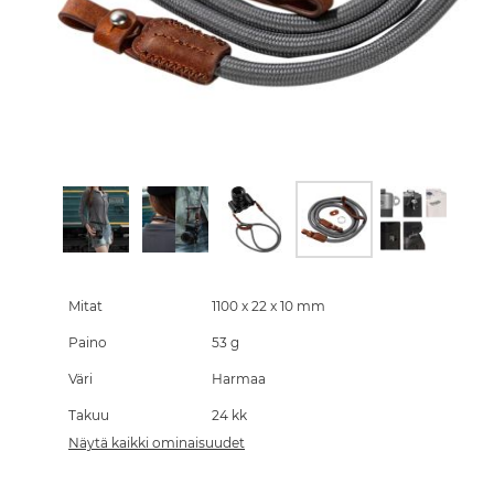
Skip
to
the
Mitat
1100 x 22 x 10 mm
beginning
Paino
53 g
of
the
Väri
Harmaa
images
gallery
Takuu
24 kk
Näytä kaikki ominaisuudet