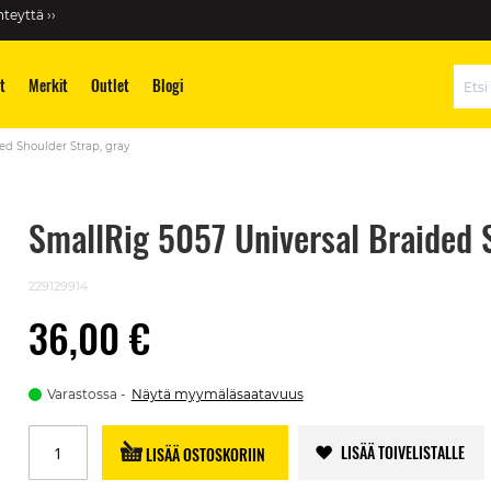
teyttä ››
t
Merkit
Outlet
Blogi
Hae
ed Shoulder Strap, gray
SmallRig 5057 Universal Braided S
229129914
36,00 €
Varastossa
Näytä myymäläsaatavuus
LISÄÄ TOIVELISTALLE
LISÄÄ OSTOSKORIIN