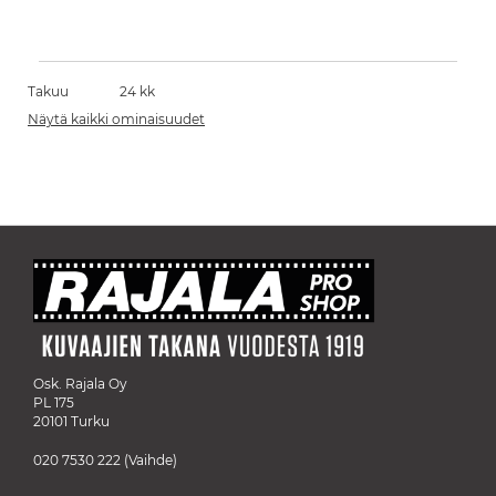
Takuu
24 kk
Näytä kaikki ominaisuudet
Osk. Rajala Oy
PL 175
20101 Turku
020 7530 222
(Vaihde)