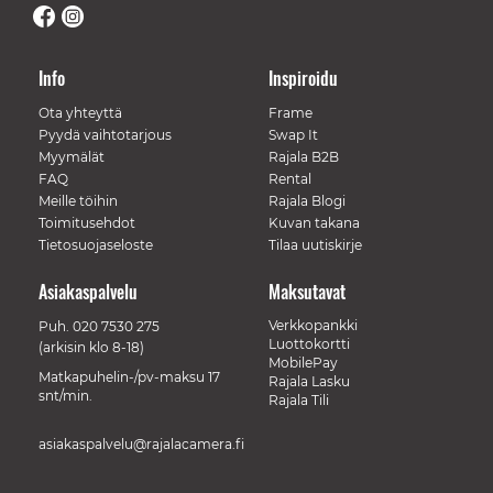
Info
Inspiroidu
Ota yhteyttä
Frame
Pyydä vaihtotarjous
Swap It
Myymälät
Rajala B2B
FAQ
Rental
Meille töihin
Rajala Blogi
Toimitusehdot
Kuvan takana
Tietosuojaseloste
Tilaa uutiskirje
Asiakaspalvelu
Maksutavat
Verkkopankki
Puh.
020 7530 275
Luottokortti
(arkisin klo 8-18)
MobilePay
Matkapuhelin-/pv-maksu 17
Rajala Lasku
snt/min.
Rajala Tili
asiakaspalvelu@rajalacamera.fi