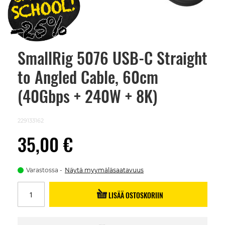
SmallRig 5076 USB-C Straight
Skip
to
to Angled Cable, 60cm
the
beginning
of
(40Gbps + 240W + 8K)
the
images
gallery
229133162
35,00 €
Varastossa
Näytä myymäläsaatavuus
LISÄÄ OSTOSKORIIN