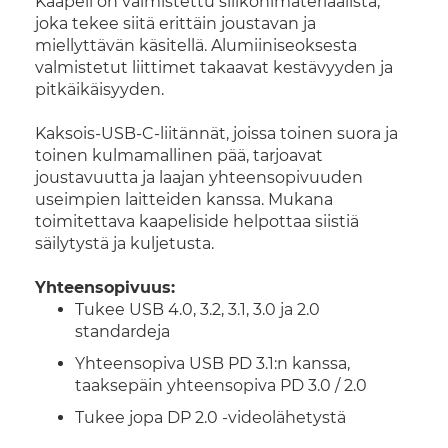
Kaapeli on valmistettu silikonimateriaalista,
joka tekee siitä erittäin joustavan ja
miellyttävän käsitellä. Alumiiniseoksesta
valmistetut liittimet takaavat kestävyyden ja
pitkäikäisyyden.
Kaksois-USB-C-liitännät, joissa toinen suora ja
toinen kulmamallinen pää, tarjoavat
joustavuutta ja laajan yhteensopivuuden
useimpien laitteiden kanssa. Mukana
toimitettava kaapeliside helpottaa siistiä
säilytystä ja kuljetusta.
Yhteensopivuus:
Tukee USB 4.0, 3.2, 3.1, 3.0 ja 2.0
standardeja
Yhteensopiva USB PD 3.1:n kanssa,
taaksepäin yhteensopiva PD 3.0 / 2.0
Tukee jopa DP 2.0 -videolähetystä