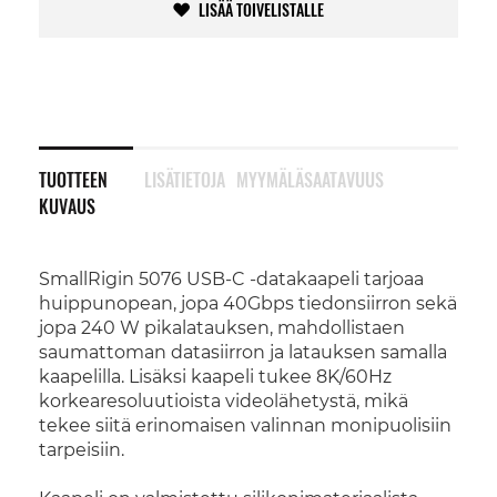
LISÄÄ TOIVELISTALLE
TUOTTEEN
LISÄTIETOJA
MYYMÄLÄSAATAVUUS
KUVAUS
SmallRigin 5076 USB-C -datakaapeli tarjoaa
huippunopean, jopa 40Gbps tiedonsiirron sekä
jopa 240 W pikalatauksen, mahdollistaen
saumattoman datasiirron ja latauksen samalla
kaapelilla. Lisäksi kaapeli tukee 8K/60Hz
korkearesoluutioista videolähetystä, mikä
tekee siitä erinomaisen valinnan monipuolisiin
tarpeisiin.