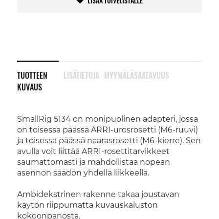
LISÄÄ TOIVELISTALLE
TUOTTEEN
LISÄTIETOJA
MYYMÄLÄSAATAVUUS
KUVAUS
SmallRig 5134 on monipuolinen adapteri, jossa
on toisessa päässä ARRI-urosrosetti (M6-ruuvi)
ja toisessa päässä naarasrosetti (M6-kierre). Sen
avulla voit liittää ARRI-rosettitarvikkeet
saumattomasti ja mahdollistaa nopean
asennon säädön yhdellä liikkeellä.
Ambidekstrinen rakenne takaa joustavan
käytön riippumatta kuvauskaluston
kokoonpanosta.