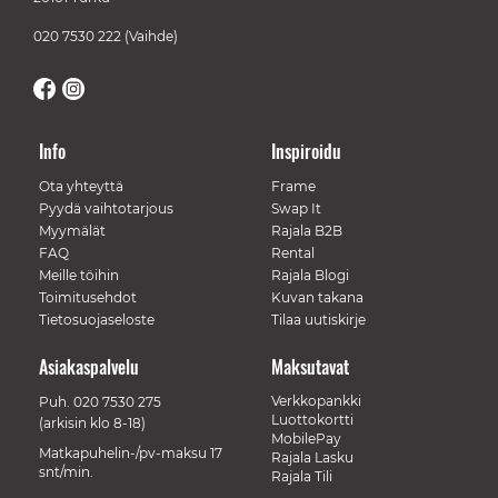
020 7530 222
(Vaihde)
Info
Inspiroidu
Ota yhteyttä
Frame
Pyydä vaihtotarjous
Swap It
Myymälät
Rajala B2B
FAQ
Rental
Meille töihin
Rajala Blogi
Toimitusehdot
Kuvan takana
Tietosuojaseloste
Tilaa uutiskirje
Asiakaspalvelu
Maksutavat
Verkkopankki
Puh.
020 7530 275
Luottokortti
(arkisin klo 8-18)
MobilePay
Matkapuhelin-/pv-maksu 17
Rajala Lasku
snt/min.
Rajala Tili