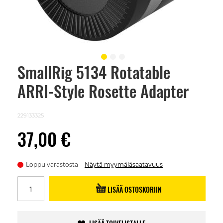
SmallRig 5134 Rotatable
Skip
to
ARRI-Style Rosette Adapter
the
beginning
of
the
229133325
images
gallery
37,00 €
Loppu varastosta
Näytä myymäläsaatavuus
LISÄÄ OSTOSKORIIN