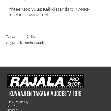
Yhteensopivuus: Kaikki standardin ARRI-
rosetin lisävarusteet
Takuu
24 kk
Näytä kaikki ominaisuudet
Osk. Rajala Oy
PL 175
20101 Turku