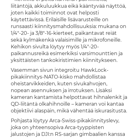
liitäntöjä, akkuluukkua eikä kääntyvää näyttöä,
joten kaikki toiminnot ovat helposti
käytettävissä. Erilaisille lisävarusteille on
runsaasti kiinnitysmahdollisuuksia: mukana on
1/4"-20- ja 3/8"-16-kierteet, paikantavat reiät
sekä kylmäkenkä valaisimille ja mikrofoneille.
Kehikon sivulta löytyy myös 1/4"-20-
paikannusreikä esimerkiksi varsimounttien ja
yksittäisten tankokiristimien kiinnitykseen.
Vasemman sivun integroitu HawkLock-
pikakiinnitys-NATO-kisko mahdollistaa
oheistarvikkeiden, kuten sivukahvojen,
nopean asennuksen ja irrotuksen. Lisäksi
kameran kantamista helpottavat hihnalenkit ja
QD-liitäntä olkahihnoille – kameran voi kantaa
objektiivi alaspäin, mikä vähentää iskurasitusta.
Pohjasta löytyy Arca-Swiss-pikakiinnityslevy,
joka on yhteensopiva Arca-tyyppisten
jalustojen ja DJI:n RS-sarjan gimbaalien kanssa