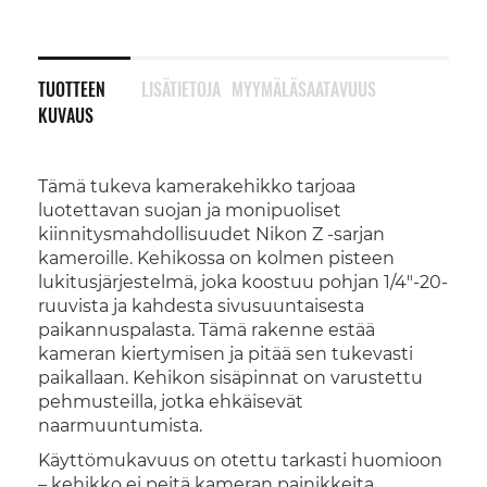
TUOTTEEN
LISÄTIETOJA
MYYMÄLÄSAATAVUUS
KUVAUS
Tämä tukeva kamerakehikko tarjoaa
luotettavan suojan ja monipuoliset
kiinnitysmahdollisuudet Nikon Z -sarjan
kameroille. Kehikossa on kolmen pisteen
lukitusjärjestelmä, joka koostuu pohjan 1/4"-20-
ruuvista ja kahdesta sivusuuntaisesta
paikannuspalasta. Tämä rakenne estää
kameran kiertymisen ja pitää sen tukevasti
paikallaan. Kehikon sisäpinnat on varustettu
pehmusteilla, jotka ehkäisevät
naarmuuntumista.
Käyttömukavuus on otettu tarkasti huomioon
– kehikko ei peitä kameran painikkeita,