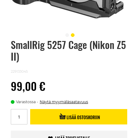
SmallRig 5257 Cage (Nikon Z5
Skip
to
II)
the
beginning
of
the
229133045
images
gallery
99,00 €
Varastossa
Näytä myymäläsaatavuus
LISÄÄ OSTOSKORIIN