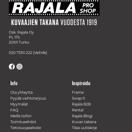
Osk. Rajala Oy
PL 175
20101 Turku
020 7530 222
(Vaihde)
Info
Inspiroidu
Ota yhteyttä
Frame
Pyydä vaihtotarjous
Swap It
Myymälät
Rajala B2B
FAQ
Rental
Meille töihin
Rajala Blogi
Toimitusehdot
Kuvan takana
Tietosuojaseloste
Tilaa uutiskirje