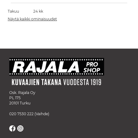
Takuu
24 kk
Näytä kaikki ominaisuudet
Osk. Rajala Oy
PL 175
20101 Turku
020 7530 222
(Vaihde)