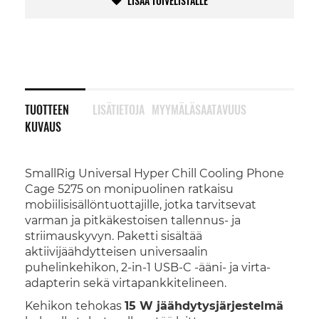
LISÄÄ TOIVELISTALLE
TUOTTEEN
LISÄTIETOJA
MYYMÄLÄSAATAVUUS
KUVAUS
SmallRig Universal Hyper Chill Cooling Phone
Cage 5275 on monipuolinen ratkaisu
mobiilisisällöntuottajille, jotka tarvitsevat
varman ja pitkäkestoisen tallennus- ja
striimauskyvyn. Paketti sisältää
aktiivijäähdytteisen universaalin
puhelinkehikon, 2-in-1 USB-C -ääni- ja virta-
adapterin sekä virtapankkitelineen.
Kehikon tehokas
15 W jäähdytysjärjestelmä