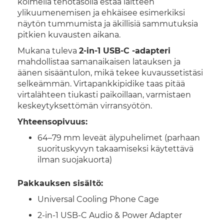
kolmella tehotasolla estää laitteen
ylikuumenemisen ja ehkäisee esimerkiksi
näytön tummumista ja äkillisiä sammutuksia
pitkien kuvausten aikana.
Mukana tuleva
2-in-1 USB-C -adapteri
mahdollistaa samanaikaisen latauksen ja
äänen sisääntulon, mikä tekee kuvaussetistäsi
selkeämmän. Virtapankkipidike taas pitää
virtalähteen tiukasti paikoillaan, varmistaen
keskeytyksettömän virransyötön.
Yhteensopivuus:
64–79 mm leveät älypuhelimet (parhaan
suorituskyvyn takaamiseksi käytettävä
ilman suojakuorta)
Pakkauksen sisältö:
Universal Cooling Phone Cage
2-in-1 USB-C Audio & Power Adapter