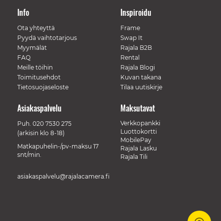
Info
Inspiroidu
Ota yhteyttä
Frame
Pyydä vaihtotarjous
Swap It
Myymälät
Rajala B2B
FAQ
Rental
Meille töihin
Rajala Blogi
Toimitusehdot
Kuvan takana
Tietosuojaseloste
Tilaa uutiskirje
Asiakaspalvelu
Maksutavat
Verkkopankki
Puh.
020 7530 275
Luottokortti
(arkisin klo 8-18)
MobilePay
Matkapuhelin-/pv-maksu 17
Rajala Lasku
snt/min.
Rajala Tili
asiakaspalvelu@rajalacamera.fi