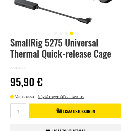
SmallRig 5275 Universal
Skip
to
Thermal Quick-release Cage
the
beginning
of
the
229134202
images
gallery
95,90 €
Varastossa
Näytä myymäläsaatavuus
LISÄÄ OSTOSKORIIN