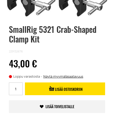
SmallRig 5321 Crab-Shaped
Skip
to
Clamp Kit
the
beginning
of
the
229132676
images
gallery
43,00 €
Loppu varastosta
Näytä myymäläsaatavuus
LISÄÄ OSTOSKORIIN
LISÄÄ TOIVELISTALLE