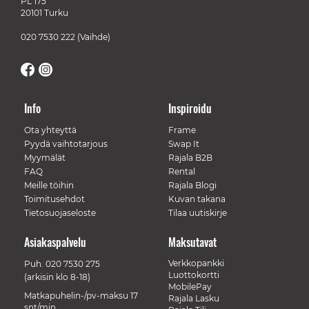
PL 175
20101 Turku
020 7530 222
(Vaihde)
Info
Inspiroidu
Ota yhteyttä
Frame
Pyydä vaihtotarjous
Swap It
Myymälät
Rajala B2B
FAQ
Rental
Meille töihin
Rajala Blogi
Toimitusehdot
Kuvan takana
Tietosuojaseloste
Tilaa uutiskirje
Asiakaspalvelu
Maksutavat
Verkkopankki
Puh.
020 7530 275
Luottokortti
(arkisin klo 8-18)
MobilePay
Matkapuhelin-/pv-maksu 17
Rajala Lasku
snt/min.