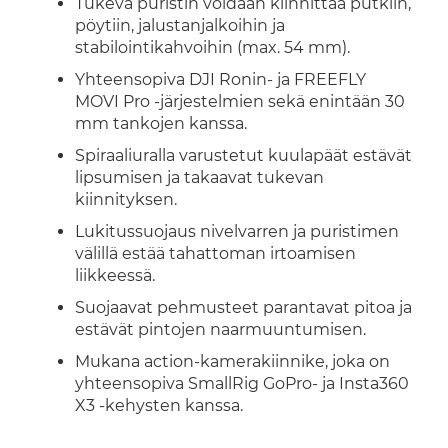
Tukeva puristin voidaan kiinnittää putkiin,
pöytiin, jalustanjalkoihin ja
stabilointikahvoihin (max. 54 mm).
Yhteensopiva DJI Ronin- ja FREEFLY
MOVI Pro -järjestelmien sekä enintään 30
mm tankojen kanssa.
Spiraaliuralla varustetut kuulapäät estävät
lipsumisen ja takaavat tukevan
kiinnityksen.
Lukitussuojaus nivelvarren ja puristimen
välillä estää tahattoman irtoamisen
liikkeessä.
Suojaavat pehmusteet parantavat pitoa ja
estävät pintojen naarmuuntumisen.
Mukana action-kamerakiinnike, joka on
yhteensopiva SmallRig GoPro- ja Insta360
X3 -kehysten kanssa.