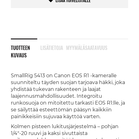
LISÄÄ TOIVELISTALLE
TUOTTEEN
LISÄTIETOJA
MYYMÄLÄSAATAVUUS
KUVAUS
SmallRig 5413 on Canon EOS R1 -kameralle
suunniteltu täyden suojan tarjoava häkki, joka
yhdistää tukevan rakenteen ja laajat
laajennusmahdollisuudet. Integroitu
runkosuoja on mitoitettu tarkasti EOS R1:lle, ja
se säilyttää esteettömän pääsyn kaikkiin
painikkeisiin sujuvaa käyttöä varten.
Kolmen pisteen lukitusjärjestelmä – pohjan
1/4"-20 ruuvi ja kaksi sivuttaista