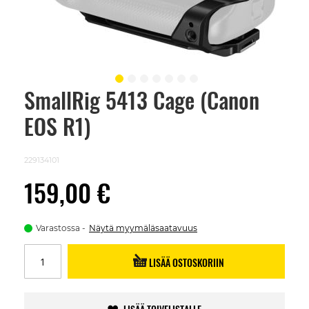
SmallRig 5413 Cage (Canon
Skip
to
EOS R1)
the
beginning
of
the
229134101
images
gallery
159,00 €
Varastossa
Näytä myymäläsaatavuus
LISÄÄ OSTOSKORIIN