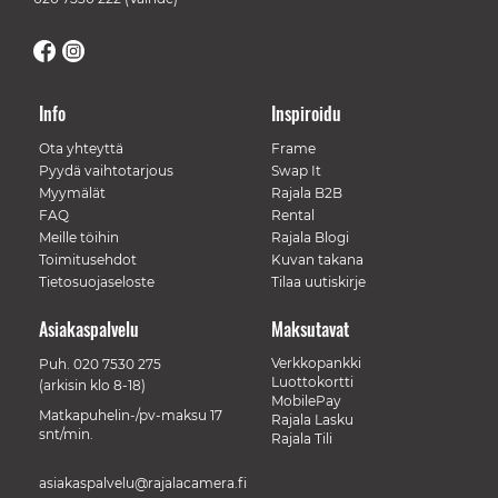
Info
Inspiroidu
Ota yhteyttä
Frame
Pyydä vaihtotarjous
Swap It
Myymälät
Rajala B2B
FAQ
Rental
Meille töihin
Rajala Blogi
Toimitusehdot
Kuvan takana
Tietosuojaseloste
Tilaa uutiskirje
Asiakaspalvelu
Maksutavat
Verkkopankki
Puh.
020 7530 275
Luottokortti
(arkisin klo 8-18)
MobilePay
Matkapuhelin-/pv-maksu 17
Rajala Lasku
snt/min.
Rajala Tili
asiakaspalvelu@rajalacamera.fi