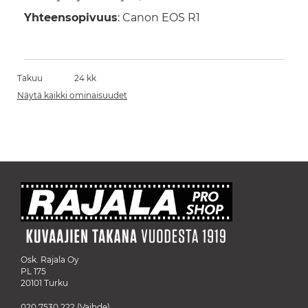
Yhteensopivuus
: Canon EOS R1
Takuu
24 kk
Näytä kaikki ominaisuudet
Osk. Rajala Oy
PL 175
20101 Turku
020 7530 222
(Vaihde)