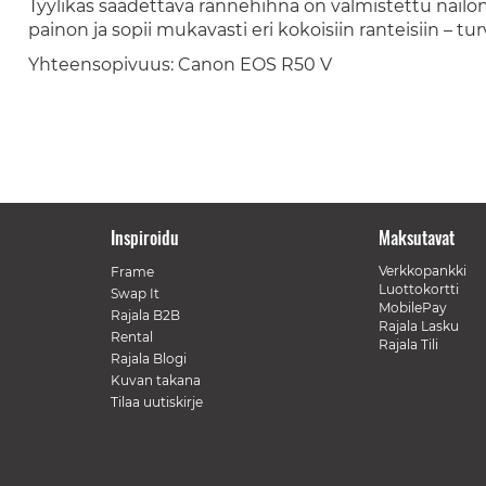
Tyylikäs säädettävä rannehihna on valmistettu nailoni
painon ja sopii mukavasti eri kokoisiin ranteisiin – tu
Yhteensopivuus: Canon EOS R50 V
Inspiroidu
Maksutavat
Verkkopankki
Frame
Luottokortti
Swap It
MobilePay
Rajala B2B
Rajala Lasku
Rental
Rajala Tili
Rajala Blogi
Kuvan takana
Tilaa uutiskirje