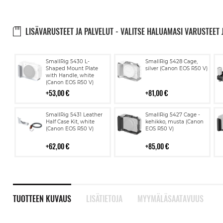
LISÄVARUSTEET JA PALVELUT - VALITSE HALUAMASI VARUSTEET 
Lisää
Lisää
SmallRig 5430 L-
SmallRig 5428 Cage,
ostoskoriin
ostoskoriin
Shaped Mount Plate
silver (Canon EOS R50 V)
with Handle, white
(Canon EOS R50 V)
53,00 €
81,00 €
Lisää
Lisää
SmallRig 5431 Leather
SmallRig 5427 Cage -
ostoskoriin
ostoskoriin
Half Case Kit, white
kehikko, musta (Canon
(Canon EOS R50 V)
EOS R50 V)
62,00 €
85,00 €
TUOTTEEN KUVAUS
LISÄTIETOJA
MYYMÄLÄSAATAVUUS