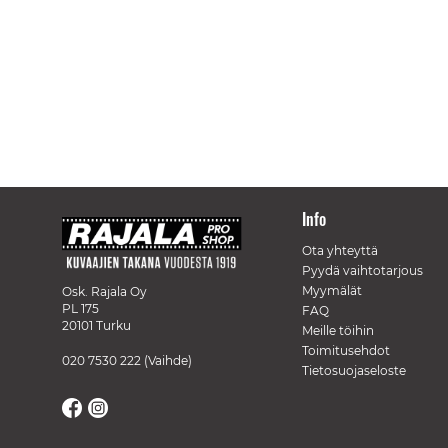
Info
Ota yhteyttä
Pyydä vaihtotarjous
Myymälät
Osk. Rajala Oy
PL 175
FAQ
20101 Turku
Meille töihin
Toimitusehdot
020 7530 222
(Vaihde)
Tietosuojaseloste