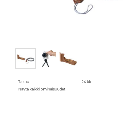
Skip
to
the
Takuu
24 kk
beginning
Näytä kaikki ominaisuudet
of
the
images
gallery