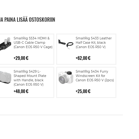
JA PAINA LISÄÄ OSTOSKORIIN
Lisää
Lisää
SmallRig 5534 HDMI &
SmallRig 5433 Leather
ostoskoriin
ostoskoriin
USB-C Cable Clamp
Half Case Kit, black
(Canon EOS R50 V Cage)
(Canon EOS R50 V)
29,00 €
62,00 €
Lisää
Lisää
SmallRig 5429 L-
SmallRig 5434 Furry
ostoskoriin
ostoskoriin
Shaped Mount Plate
Windscreen Kit for
with Handle, black
Canon EOS R50 V (2pcs)
(Canon EOS R50 V)
48,00 €
25,00 €