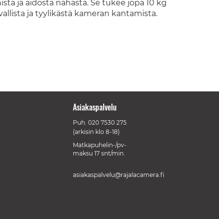
sta ja aidosta nahasta. Se tukee jopa 10 kg
rvallista ja tyylikästä kameran kantamista.
Asiakaspalvelu
Puh.
020 7530 275
(arkisin klo 8-18)
Matkapuhelin-/pv-
maksu 17 snt/min.
asiakaspalvelu@rajalacamera.fi