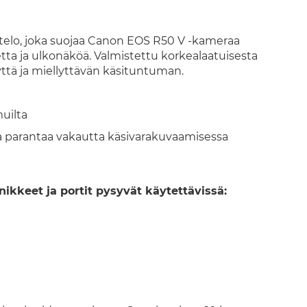
otelo, joka suojaa Canon EOS R50 V -kameraa
etta ja ulkonäköä. Valmistettu korkealaatuisesta
yttä ja miellyttävän käsituntuman.
uilta
 parantaa vakautta käsivarakuvaamisessa
nikkeet ja portit pysyvät käytettävissä: