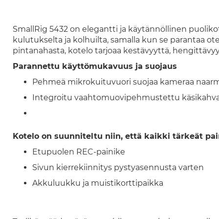
SmallRig 5432 on elegantti ja käytännöllinen puolik
kulutukselta ja kolhuilta, samalla kun se parantaa ot
pintanahasta, kotelo tarjoaa kestävyyttä, hengittävy
Parannettu käyttömukavuus ja suojaus
Pehmeä mikrokuituvuori suojaa kameraa naarm
Integroitu vaahtomuovipehmustettu käsikahva
Kotelo on suunniteltu niin, että kaikki tärkeät pai
Etupuolen REC-painike
Sivun kierrekiinnitys pystyasennusta varten
Akkuluukku ja muistikorttipaikka