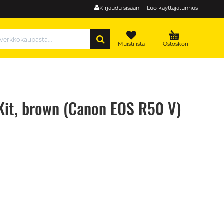
Kirjaudu sisään
Luo käyttäjätunnus
HAE
Muistilista
Ostoskori
Kit, brown (Canon EOS R50 V)