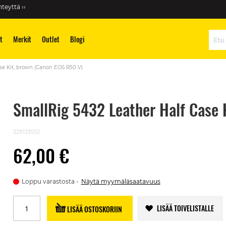
teyttä ››
t
Merkit
Outlet
Blogi
Hae
se Kit, brown (Canon EOS R50 V)
SmallRig 5432 Leather Half Case 
229133552
62,00 €
Loppu varastosta
Näytä myymäläsaatavuus
LISÄÄ TOIVELISTALLE
LISÄÄ OSTOSKORIIN