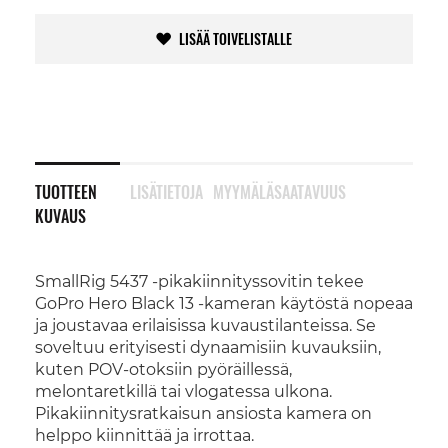
LISÄÄ TOIVELISTALLE
TUOTTEEN
LISÄTIETOJA
MYYMÄLÄSAATAVUUS
KUVAUS
SmallRig 5437 -pikakiinnityssovitin tekee
GoPro Hero Black 13 -kameran käytöstä nopeaa
ja joustavaa erilaisissa kuvaustilanteissa. Se
soveltuu erityisesti dynaamisiin kuvauksiin,
kuten POV-otoksiin pyöräillessä,
melontaretkillä tai vlogatessa ulkona.
Pikakiinnitysratkaisun ansiosta kamera on
helppo kiinnittää ja irrottaa.