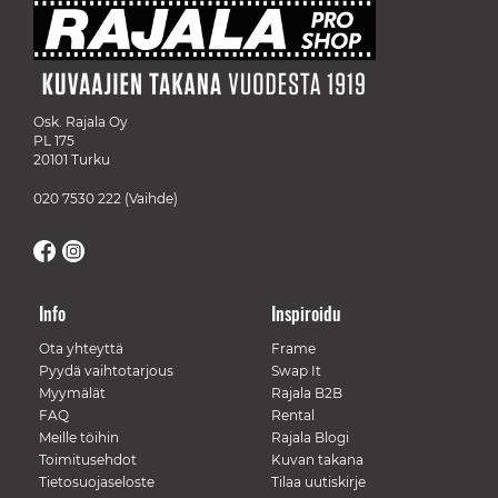
Osk. Rajala Oy
PL 175
20101 Turku
020 7530 222
(Vaihde)
Info
Inspiroidu
Ota yhteyttä
Frame
Pyydä vaihtotarjous
Swap It
Myymälät
Rajala B2B
FAQ
Rental
Meille töihin
Rajala Blogi
Toimitusehdot
Kuvan takana
Tietosuojaseloste
Tilaa uutiskirje