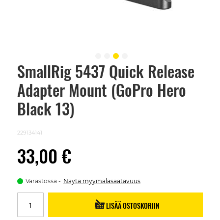
SmallRig 5437 Quick Release
Skip
to
Adapter Mount (GoPro Hero
the
beginning
of
Black 13)
the
images
gallery
229134141
33,00 €
Varastossa
Näytä myymäläsaatavuus
LISÄÄ OSTOSKORIIN