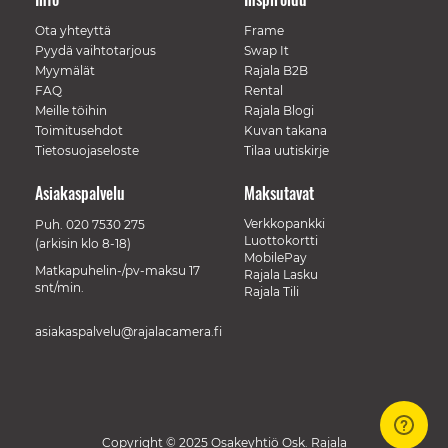
Ota yhteyttä
Frame
Pyydä vaihtotarjous
Swap It
Myymälät
Rajala B2B
FAQ
Rental
Meille töihin
Rajala Blogi
Toimitusehdot
Kuvan takana
Tietosuojaseloste
Tilaa uutiskirje
Asiakaspalvelu
Maksutavat
Verkkopankki
Puh.
020 7530 275
Luottokortti
(arkisin klo 8-18)
MobilePay
Matkapuhelin-/pv-maksu 17
Rajala Lasku
snt/min.
Rajala Tili
asiakaspalvelu@rajalacamera.fi
Copyright © 2025 Osakeyhtiö Osk. Rajala