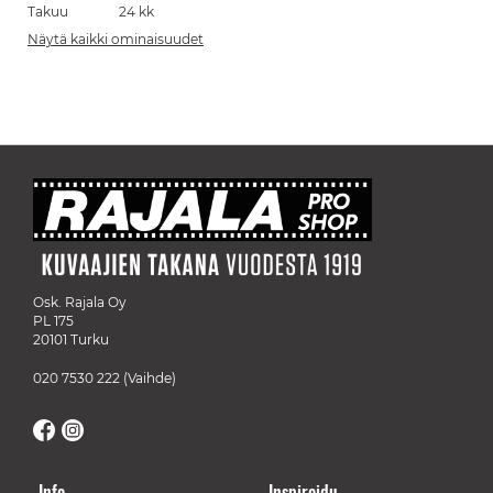
Takuu
24 kk
Näytä kaikki ominaisuudet
Osk. Rajala Oy
PL 175
20101 Turku
020 7530 222
(Vaihde)
Info
Inspiroidu