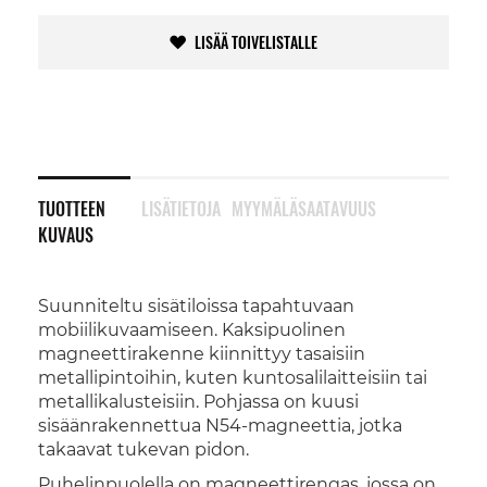
LISÄÄ TOIVELISTALLE
TUOTTEEN
LISÄTIETOJA
MYYMÄLÄSAATAVUUS
KUVAUS
Suunniteltu sisätiloissa tapahtuvaan
mobiilikuvaamiseen. Kaksipuolinen
magneettirakenne kiinnittyy tasaisiin
metallipintoihin, kuten kuntosalilaitteisiin tai
metallikalusteisiin. Pohjassa on kuusi
sisäänrakennettua N54-magneettia, jotka
takaavat tukevan pidon.
Puhelinpuolella on magneettirengas, jossa on