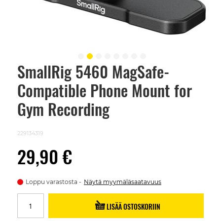
SmallRig 5460 MagSafe-
Skip
to
Compatible Phone Mount for
the
beginning
of
Gym Recording
the
images
gallery
229134319
29,90 €
Loppu varastosta
Näytä myymäläsaatavuus
LISÄÄ OSTOSKORIIN