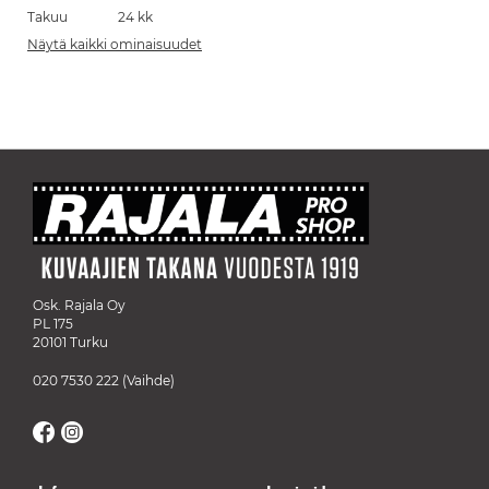
Takuu
24 kk
Näytä kaikki ominaisuudet
Osk. Rajala Oy
PL 175
20101 Turku
020 7530 222
(Vaihde)