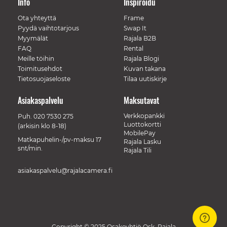
Info
Inspiroidu
Ota yhteyttä
Frame
Pyydä vaihtotarjous
Swap It
Myymälät
Rajala B2B
FAQ
Rental
Meille töihin
Rajala Blogi
Toimitusehdot
Kuvan takana
Tietosuojaseloste
Tilaa uutiskirje
Asiakaspalvelu
Maksutavat
Verkkopankki
Puh.
020 7530 275
Luottokortti
(arkisin klo 8-18)
MobilePay
Matkapuhelin-/pv-maksu 17
Rajala Lasku
snt/min.
Rajala Tili
asiakaspalvelu@rajalacamera.fi
Copyright © 2025 Osakeyhtiö Osk. Rajala