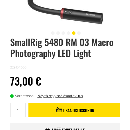
SmallRig 5480 RM 03 Macro
Skip
to
Photography LED Light
the
beginning
of
the
229134360
images
gallery
73,00 €
Varastossa
Näytä myymäläsaatavuus
LISÄÄ OSTOSKORIIN