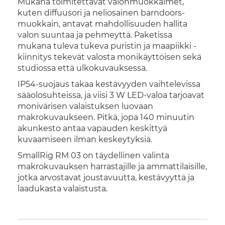
Mukana toimitettavat valonmuokkaimet,
kuten diffuusori ja neliosainen barndoors-
muokkain, antavat mahdollisuuden hallita
valon suuntaa ja pehmeyttä. Paketissa
mukana tuleva tukeva puristin ja maapiikki -
kiinnitys tekevät valosta monikäyttöisen sekä
studiossa että ulkokuvauksessa.
IP54-suojaus takaa kestävyyden vaihtelevissa
sääolosuhteissa, ja viisi 3 W LED-valoa tarjoavat
monivärisen valaistuksen luovaan
makrokuvaukseen. Pitkä, jopa 140 minuutin
akunkesto antaa vapauden keskittyä
kuvaamiseen ilman keskeytyksiä.
SmallRig RM 03 on täydellinen valinta
makrokuvauksen harrastajille ja ammattilaisille,
jotka arvostavat joustavuutta, kestävyyttä ja
laadukasta valaistusta.