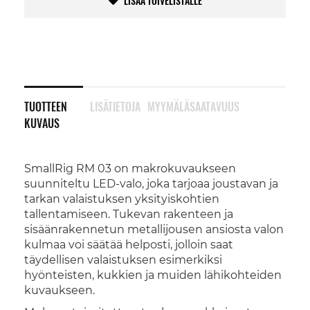
LISÄÄ TOIVELISTALLE
TUOTTEEN
LISÄTIETOJA
MYYMÄLÄSAATAVUUS
KUVAUS
SmallRig RM 03 on makrokuvaukseen
suunniteltu LED-valo, joka tarjoaa joustavan ja
tarkan valaistuksen yksityiskohtien
tallentamiseen. Tukevan rakenteen ja
sisäänrakennetun metallijousen ansiosta valon
kulmaa voi säätää helposti, jolloin saat
täydellisen valaistuksen esimerkiksi
hyönteisten, kukkien ja muiden lähikohteiden
kuvaukseen.