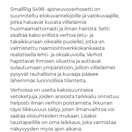
SmallRig 5498 -ajoneuvoverhosetti on
suunniteltu elokuvantekijöille ja valokuvaajille,
jotka haluavat kuvata villieläimiä
huomaamattomasti ja ilman häiriötä. Setti
sisältää kaksi erillistä verhoa (etu- ja
takaikkunaan oikealle puolelle), jotka on
valmistettu naamiointiverkkokankaasta
realistisella lehti- ja oksakuviolla. Verhot
hajottavat ihmisen siluettia ja auttavat
sulautumaan ympäristöön, jolloin villieläimet
pysyvät rauhallisina ja kuvaaja pääsee
lähemmäs luonnollisia tilanteita.
Verhoissa on useita kaksisuuntaisia
vetoketjuja, joiden ansiosta tarkkailu onnistuu
helposti ilman verhon poistamista. Ikkunan
täysi liikkuvuus säilyy, joten ilmanvaihtoa voi
säätää olosuhteiden mukaan. Lisäksi
taustapeilille on oma leikkaus, joka varmistaa
näkyvyyden myös ajon aikana.