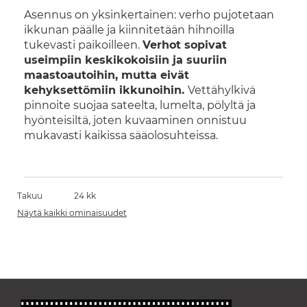
Asennus on yksinkertainen: verho pujotetaan
ikkunan päälle ja kiinnitetään hihnoilla
tukevasti paikoilleen.
Verhot sopivat
useimpiin keskikokoisiin ja suuriin
maastoautoihin, mutta eivät
kehyksettömiin ikkunoihin.
Vettähylkivä
pinnoite suojaa sateelta, lumelta, pölyltä ja
hyönteisiltä, joten kuvaaminen onnistuu
mukavasti kaikissa sääolosuhteissa.
Takuu
24 kk
Näytä kaikki ominaisuudet