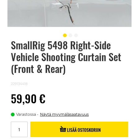
SmallRig 5498 Right-Side
Skip
to
Vehicle Shooting Curtain Set
the
beginning
of
(Front & Rear)
the
images
gallery
229134418
59,90 €
Varastossa
Näytä myymäläsaatavuus
LISÄÄ OSTOSKORIIN