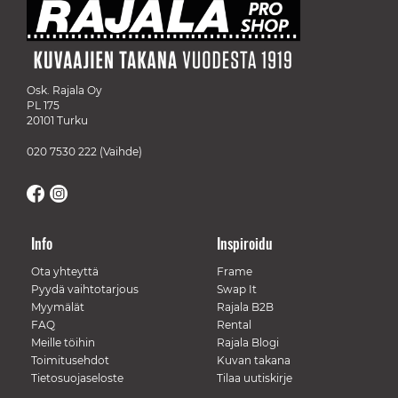
Osk. Rajala Oy
PL 175
20101 Turku
020 7530 222
(Vaihde)
Info
Inspiroidu
Ota yhteyttä
Frame
Pyydä vaihtotarjous
Swap It
Myymälät
Rajala B2B
FAQ
Rental
Meille töihin
Rajala Blogi
Toimitusehdot
Kuvan takana
Tietosuojaseloste
Tilaa uutiskirje