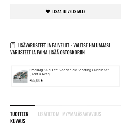
LISÄÄ TOIVELISTALLE
LISÄVARUSTEET JA PALVELUT - VALITSE HALUAMASI
VARUSTEET JA PAINA LISÄÄ OSTOSKORIIN
Lisää
SmallRig 5499 Left-Side Vehicle Shooting Curtain Set
ostoskoriin
(Front & Rear)
65,00 €
TUOTTEEN
LISÄTIETOJA
MYYMÄLÄSAATAVUUS
KUVAUS