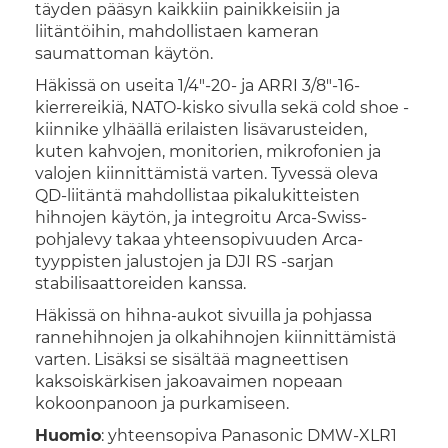
täyden pääsyn kaikkiin painikkeisiin ja
liitäntöihin, mahdollistaen kameran
saumattoman käytön.
Häkissä on useita 1/4"-20- ja ARRI 3/8"-16-
kierrereikiä, NATO-kisko sivulla sekä cold shoe -
kiinnike ylhäällä erilaisten lisävarusteiden,
kuten kahvojen, monitorien, mikrofonien ja
valojen kiinnittämistä varten. Tyvessä oleva
QD-liitäntä mahdollistaa pikalukitteisten
hihnojen käytön, ja integroitu Arca-Swiss-
pohjalevy takaa yhteensopivuuden Arca-
tyyppisten jalustojen ja DJI RS -sarjan
stabilisaattoreiden kanssa.
Häkissä on hihna-aukot sivuilla ja pohjassa
rannehihnojen ja olkahihnojen kiinnittämistä
varten. Lisäksi se sisältää magneettisen
kaksoiskärkisen jakoavaimen nopeaan
kokoonpanoon ja purkamiseen.
Huomio
: yhteensopiva Panasonic DMW-XLR1