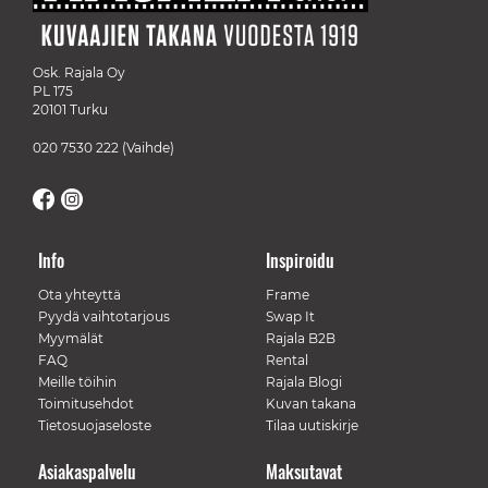
Osk. Rajala Oy
PL 175
20101 Turku
020 7530 222
(Vaihde)
Info
Inspiroidu
Ota yhteyttä
Frame
Pyydä vaihtotarjous
Swap It
Myymälät
Rajala B2B
FAQ
Rental
Meille töihin
Rajala Blogi
Toimitusehdot
Kuvan takana
Tietosuojaseloste
Tilaa uutiskirje
Asiakaspalvelu
Maksutavat