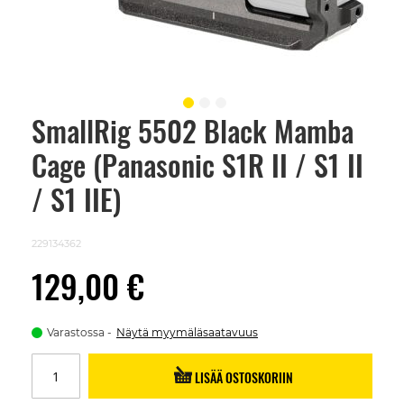
SmallRig 5502 Black Mamba
Skip
to
Cage (Panasonic S1R II / S1 II
the
beginning
of
/ S1 IIE)
the
images
gallery
229134362
129,00 €
Varastossa
Näytä myymäläsaatavuus
LISÄÄ OSTOSKORIIN