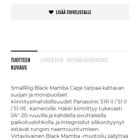
LISÄÄ TOIVELISTALLE
TUOTTEEN
LISÄTIETOJA
MYYMÄLÄSAATAVUUS
KUVAUS
SmallRig Black Mamba Cage tarjoaa kattavan
suojan ja monipuoliset
kiinnitysmahdollisuudet Panasonic S1R II / S1 II
/ S1 IIE -kameroille. Häkki kiinnittyy tukevasti
1/4"-20-ruuvilla ja kahdella sivuttaisella
paikoituslohkolla, ja integroidut silikonityynyt
estävät rungon naarmuuntumisen.
Virtaviivainen Black Mamba -muotoilu säilyttää