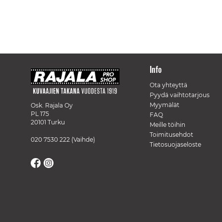
Info
Ota yhteyttä
Pyydä vaihtotarjous
Myymälät
Osk. Rajala Oy
PL 175
FAQ
20101 Turku
Meille töihin
Toimitusehdot
020 7530 222
(Vaihde)
Tietosuojaseloste