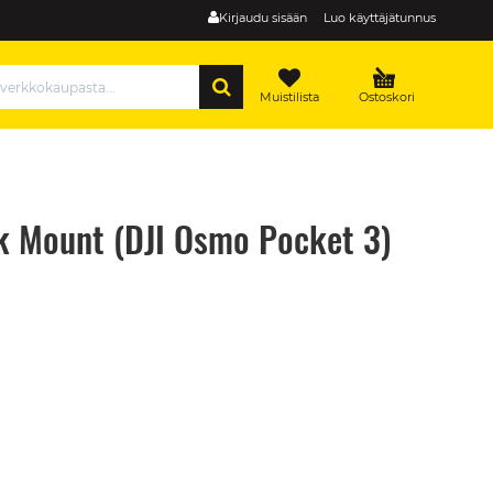
Kirjaudu sisään
Luo käyttäjätunnus
HAE
Muistilista
Ostoskori
k Mount (DJI Osmo Pocket 3)