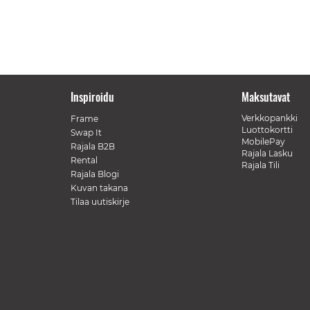
Inspiroidu
Maksutavat
Verkkopankki
Frame
Luottokortti
Swap It
MobilePay
Rajala B2B
Rajala Lasku
Rental
Rajala Tili
Rajala Blogi
Kuvan takana
Tilaa uutiskirje