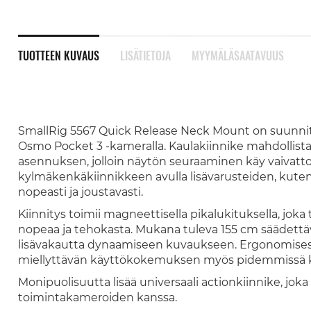
TUOTTEEN KUVAUS
LISÄTIETOJA
MYYMÄLÄSAATAVUUS
SmallRig 5567 Quick Release Neck Mount on suunnitel
Osmo Pocket 3 -kameralla. Kaulakiinnike mahdollist
asennuksen, jolloin näytön seuraaminen käy vaivattom
kylmäkenkäkiinnikkeen avulla lisävarusteiden, kuten
nopeasti ja joustavasti.
Kiinnitys toimii magneettisella pikalukituksella, jok
nopeaa ja tehokasta. Mukana tuleva 155 cm säädettävä 
lisävakautta dynaamiseen kuvaukseen. Ergonomisest
miellyttävän käyttökokemuksen myös pidemmissä ku
Monipuolisuutta lisää universaali actionkiinnike, j
toimintakameroiden kanssa.