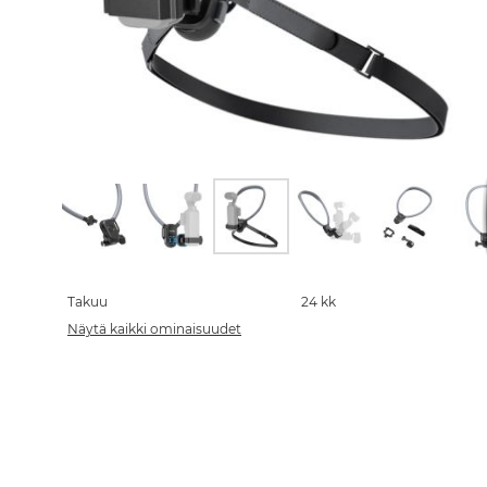
Skip
to
the
Takuu
24 kk
beginning
Näytä kaikki ominaisuudet
of
the
images
gallery