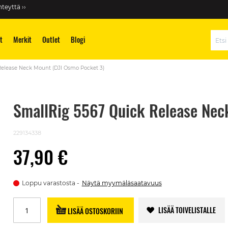
teyttä ››
t
Merkit
Outlet
Blogi
Hae
Release Neck Mount (DJI Osmo Pocket 3)
SmallRig 5567 Quick Release Nec
229134338
37,90 €
Loppu varastosta
Näytä myymäläsaatavuus
LISÄÄ TOIVELISTALLE
LISÄÄ OSTOSKORIIN