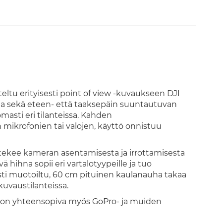
tu erityisesti point of view -kuvaukseen DJI
aa sekä eteen- että taaksepäin suuntautuvan
asti eri tilanteissa. Kahden
 mikrofonien tai valojen, käyttö onnistuu
a tekee kameran asentamisesta ja irrottamisesta
hihna sopii eri vartalotyypeille ja tuo
i muotoiltu, 60 cm pituinen kaulanauha takaa
vaustilanteissa.
oka on yhteensopiva myös GoPro- ja muiden