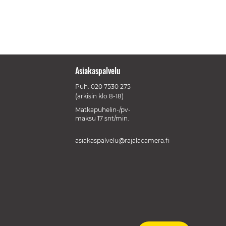
Asiakaspalvelu
Puh.
020 7530 275
(arkisin klo 8-18)
Matkapuhelin-/pv-
maksu 17 snt/min.
asiakaspalvelu@rajalacamera.fi