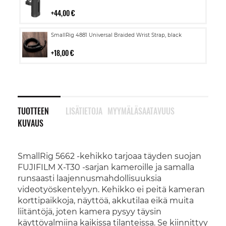
ostoskoriin
44,00 €
Lisää
SmallRig 4881 Universal Braided Wrist Strap, black
ostoskoriin
18,00 €
TUOTTEEN
LISÄTIETOJA
MYYMÄLÄSAATAVUUS
KUVAUS
SmallRig 5662 -kehikko tarjoaa täyden suojan
FUJIFILM X-T30 -sarjan kameroille ja samalla
runsaasti laajennusmahdollisuuksia
videotyöskentelyyn. Kehikko ei peitä kameran
korttipaikkoja, näyttöä, akkutilaa eikä muita
liitäntöjä, joten kamera pysyy täysin
käyttövalmiina kaikissa tilanteissa. Se kiinnittyy