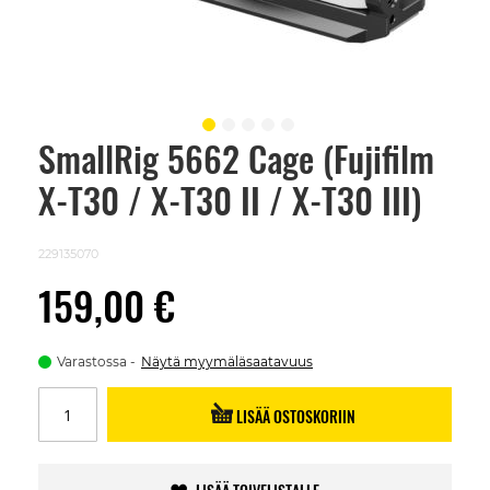
SmallRig 5662 Cage (Fujifilm
Skip
to
X-T30 / X-T30 II / X-T30 III)
the
beginning
of
the
229135070
images
gallery
159,00 €
Varastossa
Näytä myymäläsaatavuus
LISÄÄ OSTOSKORIIN