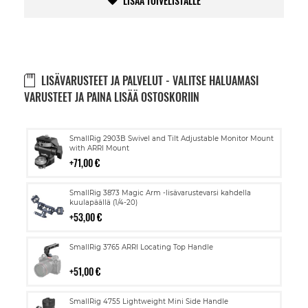
LISÄÄ TOIVELISTALLE
LISÄVARUSTEET JA PALVELUT - VALITSE HALUAMASI
VARUSTEET JA PAINA LISÄÄ OSTOSKORIIN
Lisää
SmallRig 2903B Swivel and Tilt Adjustable Monitor Mount
ostoskoriin
with ARRI Mount
71,00 €
Lisää
SmallRig 3873 Magic Arm -lisävarustevarsi kahdella
ostoskoriin
kuulapäällä (1/4-20)
53,00 €
Lisää
SmallRig 3765 ARRI Locating Top Handle
ostoskoriin
51,00 €
Lisää
SmallRig 4755 Lightweight Mini Side Handle