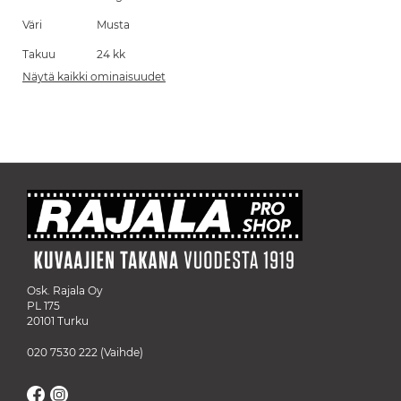
Väri
Musta
Takuu
24 kk
Näytä kaikki ominaisuudet
Osk. Rajala Oy
PL 175
20101 Turku
020 7530 222
(Vaihde)