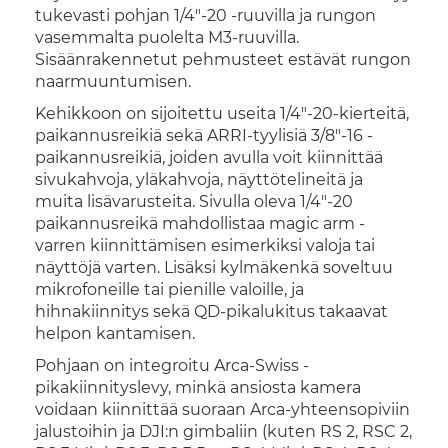
tukevasti pohjan 1/4"-20 -ruuvilla ja rungon
vasemmalta puolelta M3-ruuvilla.
Sisäänrakennetut pehmusteet estävät rungon
naarmuuntumisen.
Kehikkoon on sijoitettu useita 1/4"-20-kierteitä,
paikannusreikiä sekä ARRI-tyylisiä 3/8"-16 -
paikannusreikiä, joiden avulla voit kiinnittää
sivukahvoja, yläkahvoja, näyttötelineitä ja
muita lisävarusteita. Sivulla oleva 1/4"-20
paikannusreikä mahdollistaa magic arm -
varren kiinnittämisen esimerkiksi valoja tai
näyttöjä varten. Lisäksi kylmäkenkä soveltuu
mikrofoneille tai pienille valoille, ja
hihnakiinnitys sekä QD-pikalukitus takaavat
helpon kantamisen.
Pohjaan on integroitu Arca-Swiss -
pikakiinnityslevy, minkä ansiosta kamera
voidaan kiinnittää suoraan Arca-yhteensopiviin
jalustoihin ja DJI:n gimbaliin (kuten RS 2, RSC 2,