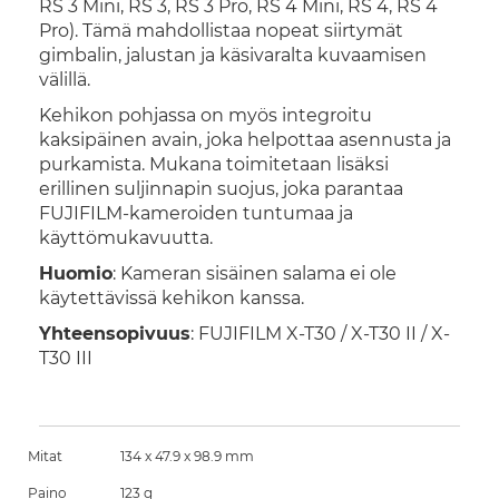
RS 3 Mini, RS 3, RS 3 Pro, RS 4 Mini, RS 4, RS 4
Pro). Tämä mahdollistaa nopeat siirtymät
gimbalin, jalustan ja käsivaralta kuvaamisen
välillä.
Kehikon pohjassa on myös integroitu
kaksipäinen avain, joka helpottaa asennusta ja
purkamista. Mukana toimitetaan lisäksi
erillinen suljinnapin suojus, joka parantaa
FUJIFILM-kameroiden tuntumaa ja
käyttömukavuutta.
Huomio
: Kameran sisäinen salama ei ole
käytettävissä kehikon kanssa.
Yhteensopivuus
: FUJIFILM X-T30 / X-T30 II / X-
T30 III
Mitat
134 x 47.9 x 98.9 mm
Paino
123 g