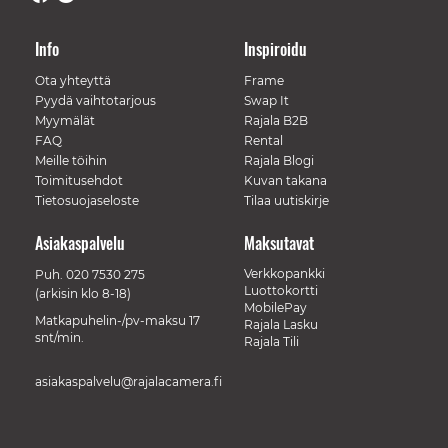
Info
Inspiroidu
Ota yhteyttä
Frame
Pyydä vaihtotarjous
Swap It
Myymälät
Rajala B2B
FAQ
Rental
Meille töihin
Rajala Blogi
Toimitusehdot
Kuvan takana
Tietosuojaseloste
Tilaa uutiskirje
Asiakaspalvelu
Maksutavat
Verkkopankki
Puh.
020 7530 275
Luottokortti
(arkisin klo 8-18)
MobilePay
Matkapuhelin-/pv-maksu 17
Rajala Lasku
snt/min.
Rajala Tili
asiakaspalvelu@rajalacamera.fi