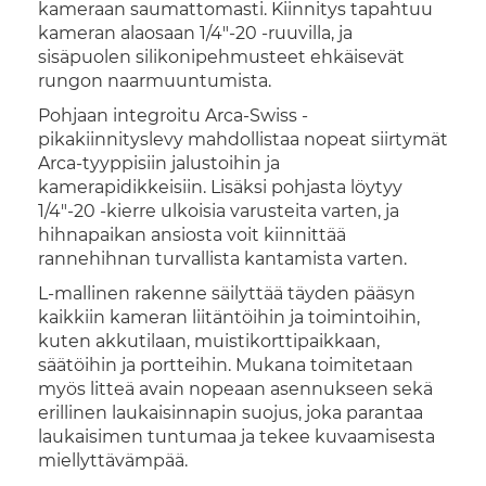
kameraan saumattomasti. Kiinnitys tapahtuu
kameran alaosaan 1/4"-20 -ruuvilla, ja
sisäpuolen silikonipehmusteet ehkäisevät
rungon naarmuuntumista.
Pohjaan integroitu Arca-Swiss -
pikakiinnityslevy mahdollistaa nopeat siirtymät
Arca-tyyppisiin jalustoihin ja
kamerapidikkeisiin. Lisäksi pohjasta löytyy
1/4"-20 -kierre ulkoisia varusteita varten, ja
hihnapaikan ansiosta voit kiinnittää
rannehihnan turvallista kantamista varten.
L-mallinen rakenne säilyttää täyden pääsyn
kaikkiin kameran liitäntöihin ja toimintoihin,
kuten akkutilaan, muistikorttipaikkaan,
säätöihin ja portteihin. Mukana toimitetaan
myös litteä avain nopeaan asennukseen sekä
erillinen laukaisinnapin suojus, joka parantaa
laukaisimen tuntumaa ja tekee kuvaamisesta
miellyttävämpää.