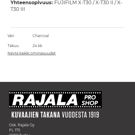
Yhteensopivuus:
FUJIFILM X-T30 / X-T30 II / X-
T30 III
Väri
Charcoal
Takuu
24 kk
Näytä kaikki ominaisuudet
Osk. Rajala Oy
PL 175