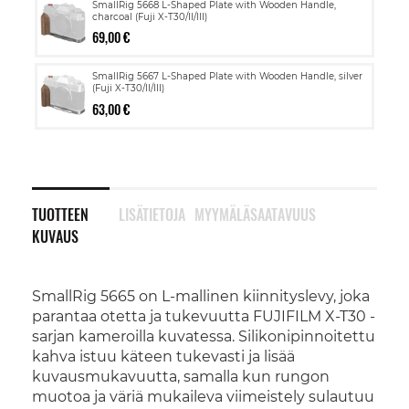
SmallRig 5668 L-Shaped Plate with Wooden Handle,
charcoal (Fuji X-T30/II/III)
69,00 €
SmallRig 5667 L-Shaped Plate with Wooden Handle, silver
(Fuji X-T30/II/III)
63,00 €
TUOTTEEN
LISÄTIETOJA
MYYMÄLÄSAATAVUUS
KUVAUS
SmallRig 5665 on L-mallinen kiinnityslevy, joka
parantaa otetta ja tukevuutta FUJIFILM X-T30 -
sarjan kameroilla kuvatessa. Silikonipinnoitettu
kahva istuu käteen tukevasti ja lisää
kuvausmukavuutta, samalla kun rungon
muotoa ja väriä mukaileva viimeistely sulautuu