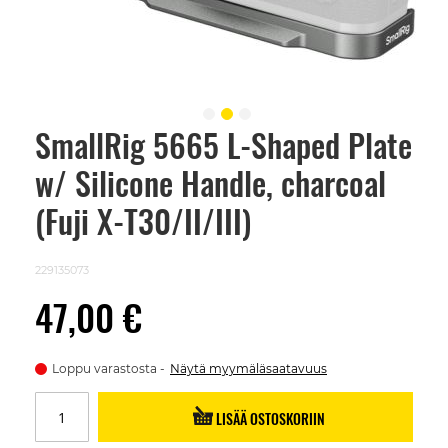
SmallRig 5665 L-Shaped Plate
Skip
to
w/ Silicone Handle, charcoal
the
beginning
of
(Fuji X-T30/II/III)
the
images
gallery
229135073
47,00 €
Loppu varastosta
Näytä myymäläsaatavuus
LISÄÄ OSTOSKORIIN