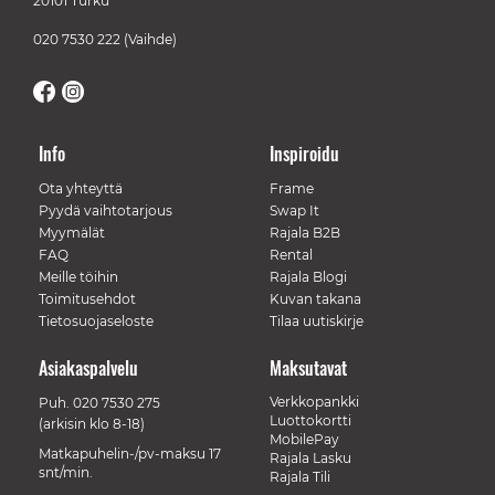
20101 Turku
020 7530 222
(Vaihde)
Info
Inspiroidu
Ota yhteyttä
Frame
Pyydä vaihtotarjous
Swap It
Myymälät
Rajala B2B
FAQ
Rental
Meille töihin
Rajala Blogi
Toimitusehdot
Kuvan takana
Tietosuojaseloste
Tilaa uutiskirje
Asiakaspalvelu
Maksutavat
Verkkopankki
Puh.
020 7530 275
Luottokortti
(arkisin klo 8-18)
MobilePay
Matkapuhelin-/pv-maksu 17
Rajala Lasku
snt/min.
Rajala Tili