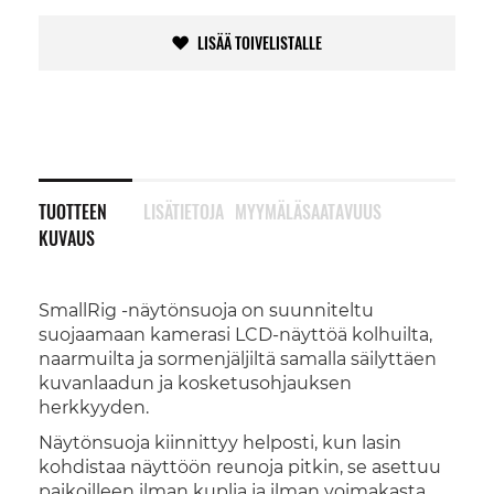
LISÄÄ TOIVELISTALLE
TUOTTEEN
LISÄTIETOJA
MYYMÄLÄSAATAVUUS
KUVAUS
SmallRig -näytönsuoja on suunniteltu
suojaamaan kamerasi LCD-näyttöä kolhuilta,
naarmuilta ja sormenjäljiltä samalla säilyttäen
kuvanlaadun ja kosketusohjauksen
herkkyyden.
Näytönsuoja kiinnittyy helposti, kun lasin
kohdistaa näyttöön reunoja pitkin, se asettuu
paikoilleen ilman kuplia ja ilman voimakasta