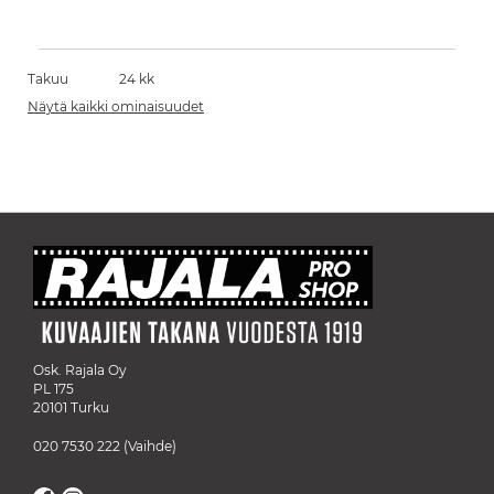
Takuu
24 kk
Näytä kaikki ominaisuudet
Osk. Rajala Oy
PL 175
20101 Turku
020 7530 222
(Vaihde)