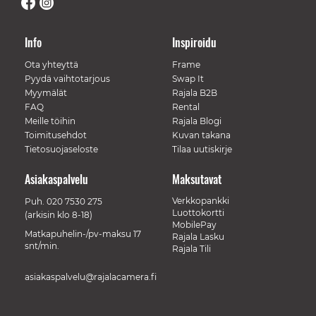
Info
Inspiroidu
Ota yhteyttä
Frame
Pyydä vaihtotarjous
Swap It
Myymälät
Rajala B2B
FAQ
Rental
Meille töihin
Rajala Blogi
Toimitusehdot
Kuvan takana
Tietosuojaseloste
Tilaa uutiskirje
Asiakaspalvelu
Maksutavat
Verkkopankki
Puh.
020 7530 275
Luottokortti
(arkisin klo 8-18)
MobilePay
Matkapuhelin-/pv-maksu 17
Rajala Lasku
snt/min.
Rajala Tili
asiakaspalvelu@rajalacamera.fi