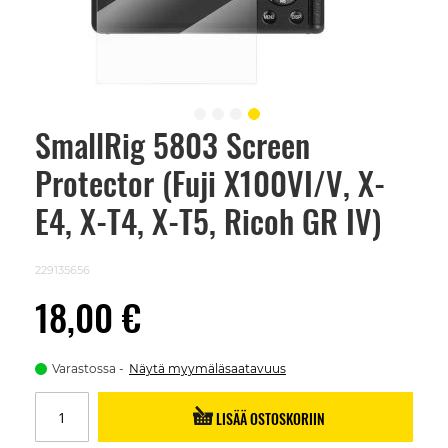
SmallRig 5803 Screen
Skip
to
Protector (Fuji X100VI/V, X-
the
beginning
of
E4, X-T4, X-T5, Ricoh GR IV)
the
images
gallery
229135656
18,00 €
Varastossa
Näytä myymäläsaatavuus
LISÄÄ OSTOSKORIIN