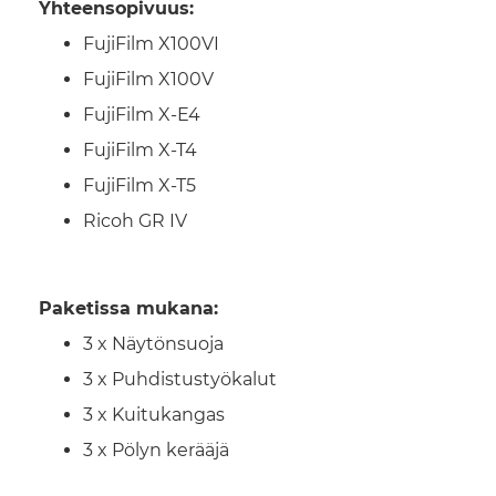
Yhteensopivuus:
FujiFilm X100VI
FujiFilm X100V
FujiFilm X-E4
FujiFilm X-T4
FujiFilm X-T5
Ricoh GR IV
Paketissa mukana:
3 x Näytönsuoja
3 x Puhdistustyökalut
3 x Kuitukangas
3 x Pölyn kerääjä