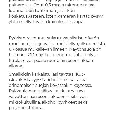
painamista. Ohut 0,3 mm:n rakenne takaa
luonnollisen tuntuman ja tarkan
kosketusvasteen, joten kameran käyttö pysyy
yhtä miellyttävänä kuin ilman suojaa.
Pyöristetyt reunat sulautuvat siististi näytön
muotoon ja tarjoavat viimeistellyn, alkuperäistä
ulkoasua mukailevan ilmeen. Näytönsuoja on
hieman LCD-näyttöä pienempi, jotta pöly ja
kuplat eivät pääse reunoihin asennuksen
aikana.
SmallRigin karkaistu lasi täyttää IK03-
iskunkestävyysstandardin, mikä takaa
erinomaisen suojan kovassakin käytössä.
Pakkaukseen sisältyy kaikki tarvittava
vaivattomaan asennukseen: lasikalvot,
mikrokuituliina, alkoholipyyhkeet sekä
pölynpoistotarra.