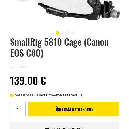
SmallRig 5810 Cage (Canon
Skip
to
EOS C80)
the
beginning
of
the
229135082
images
gallery
139,00 €
Varastossa
Näytä myymäläsaatavuus
LISÄÄ OSTOSKORIIN