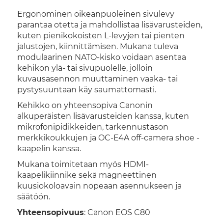
Ergonominen oikeanpuoleinen sivulevy
parantaa otetta ja mahdollistaa lisävarusteiden,
kuten pienikokoisten L-levyjen tai pienten
jalustojen, kiinnittämisen. Mukana tuleva
modulaarinen NATO-kisko voidaan asentaa
kehikon ylä- tai sivupuolelle, jolloin
kuvausasennon muuttaminen vaaka- tai
pystysuuntaan käy saumattomasti.
Kehikko on yhteensopiva Canonin
alkuperäisten lisävarusteiden kanssa, kuten
mikrofonipidikkeiden, tarkennustason
merkkikoukkujen ja OC-E4A off-camera shoe -
kaapelin kanssa.
Mukana toimitetaan myös HDMI-
kaapelikiinnike sekä magneettinen
kuusiokoloavain nopeaan asennukseen ja
säätöön.
Yhteensopivuus
: Canon EOS C80