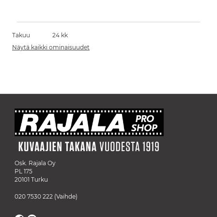
Takuu
24 kk
Näytä kaikki ominaisuudet
Osk. Rajala Oy
PL 175
20101 Turku
020 7530 222
(Vaihde)