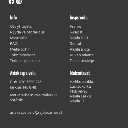
Info
Inspiroidu
Ota yhteyttä
Frame
Pyydä vaihtotarjous
Swap It
Myymälät
Rajala B2B
FAQ
Rental
Meille töihin
Rajala Blogi
Toimitusehdot
Kuvan takana
Tietosuojaseloste
Tilaa uutiskirje
Asiakaspalvelu
Maksutavat
Verkkopankki
Puh.
020 7530 275
Luottokortti
(arkisin klo 8-18)
MobilePay
Matkapuhelin-/pv-maksu 17
Rajala Lasku
snt/min.
Rajala Tili
asiakaspalvelu@rajalacamera.fi