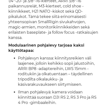
1/4"-20- ja 3/8"-16-kierteet, ARRI 3/8"-16
paikannusreiät, M3-kierteet, cold shoe -
kiinnikkeet, H21 NATO -kiskot sekä QD-
pikalukot. Tämä tekee siitä erinomaisesti
yhteensopivan SmallRigin sivukahvojen,
magic-armien, monitorikiinnikkeiden sekä
erilaisten baseplate- ja follow focus -ratkaisujen
kanssa.
Modulaarinen pohjalevy tarjoaa kaksi
käyttötapaa:
Pohjalevyn kanssa: kiinnitysreikien väli
laajenee, jolloin kehikko sopii jalustoihin,
ARRI BP8 -adaptereihin, LWS 15mm -
roditukiin ja olkatuentaan – täydellinen
tripodilta olkalaukku- ja
käsivarakuvaukseen siirtymiseen.
Ilman pohjalevyä: kamera voidaan
kiinnittää suoraan DJI RS 2, RS 3 Pro ja RS
4 Pro -gimbaaleihin.