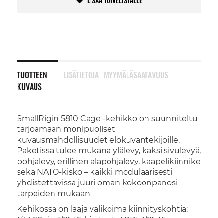
LISÄÄ TOIVELISTALLE
TUOTTEEN
LISÄTIETOJA
MYYMÄLÄSAATAVUUS
KUVAUS
SmallRigin 5810 Cage -kehikko on suunniteltu
tarjoamaan monipuoliset
kuvausmahdollisuudet elokuvantekijöille.
Paketissa tulee mukana ylälevy, kaksi sivulevyä,
pohjalevy, erillinen alapohjalevy, kaapelikiinnike
sekä NATO-kisko – kaikki modulaarisesti
yhdistettävissä juuri oman kokoonpanosi
tarpeiden mukaan.
Kehikossa on laaja valikoima kiinnityskohtia: