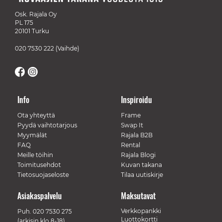
Osk. Rajala Oy
PL 175
20101 Turku
020 7530 222
(Vaihde)
Info
Inspiroidu
Ota yhteyttä
Frame
Pyydä vaihtotarjous
Swap It
Myymälät
Rajala B2B
FAQ
Rental
Meille töihin
Rajala Blogi
Toimitusehdot
Kuvan takana
Tietosuojaseloste
Tilaa uutiskirje
Asiakaspalvelu
Maksutavat
Verkkopankki
Puh.
020 7530 275
Luottokortti
(arkisin klo 8-18)