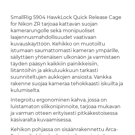
SmallRig 5904 HawkLock Quick Release Cage
for Nikon ZR tarjoaa kattavan suojan
kamerarungolle sekä monipuoliset
laajennusmahdollisuudet vaativaan
kuvauskäyttöön. Kehikko on muotoiltu
istumaan saumattomasti kameran ympärille,
säilyttäen yhtenäisen ulkonäön ja varmistaen
täyden pääsyn kaikkiin painikkeisiin,
liitäntöihin ja akkuluukkuun tarkasti
suunniteltujen aukkojen ansiosta. Vankka
rakenne suojaa kameraa tehokkaasti iskuilta ja
kulumiselta.
Integroitu ergonominen kahva, jossa on
luistamaton silikonipinnoite, tarjoaa mukavan
ja varman otteen erityisesti pitkäkestoisessa
käsivaralta kuvaamisessa.
Kehikon pohjassa on sisäänrakennettu Arca-