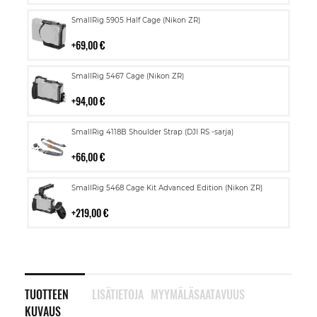
Lisää
SmallRig 5905 Half Cage (Nikon ZR)
ostoskoriin
69,00 €
Lisää
SmallRig 5467 Cage (Nikon ZR)
ostoskoriin
94,00 €
Lisää
SmallRig 4118B Shoulder Strap (DJI RS -sarja)
ostoskoriin
66,00 €
Lisää
SmallRig 5468 Cage Kit Advanced Edition (Nikon ZR)
ostoskoriin
219,00 €
TUOTTEEN
LISÄTIETOJA
MYYMÄLÄSAATAVUUS
KUVAUS