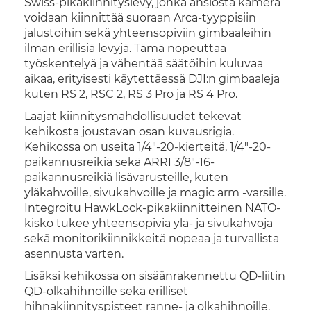
Swiss-pikakiinnityslevy, jonka ansiosta kamera
voidaan kiinnittää suoraan Arca-tyyppisiin
jalustoihin sekä yhteensopiviin gimbaaleihin
ilman erillisiä levyjä. Tämä nopeuttaa
työskentelyä ja vähentää säätöihin kuluvaa
aikaa, erityisesti käytettäessä DJI:n gimbaaleja
kuten RS 2, RSC 2, RS 3 Pro ja RS 4 Pro.
Laajat kiinnitysmahdollisuudet tekevät
kehikosta joustavan osan kuvausrigia.
Kehikossa on useita 1/4"-20-kierteitä, 1/4"-20-
paikannusreikiä sekä ARRI 3/8"-16-
paikannusreikiä lisävarusteille, kuten
yläkahvoille, sivukahvoille ja magic arm -varsille.
Integroitu HawkLock-pikakiinnitteinen NATO-
kisko tukee yhteensopivia ylä- ja sivukahvoja
sekä monitorikiinnikkeitä nopeaa ja turvallista
asennusta varten.
Lisäksi kehikossa on sisäänrakennettu QD-liitin
QD-olkahihnoille sekä erilliset
hihnakiinnityspisteet ranne- ja olkahihnoille.