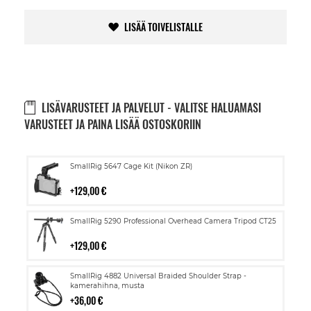
LISÄÄ TOIVELISTALLE
LISÄVARUSTEET JA PALVELUT - VALITSE HALUAMASI
VARUSTEET JA PAINA LISÄÄ OSTOSKORIIN
Lisää
SmallRig 5647 Cage Kit (Nikon ZR)
ostoskoriin
129,00 €
Lisää
SmallRig 5290 Professional Overhead Camera Tripod CT25
ostoskoriin
129,00 €
Lisää
SmallRig 4882 Universal Braided Shoulder Strap -
ostoskoriin
kamerahihna, musta
36,00 €