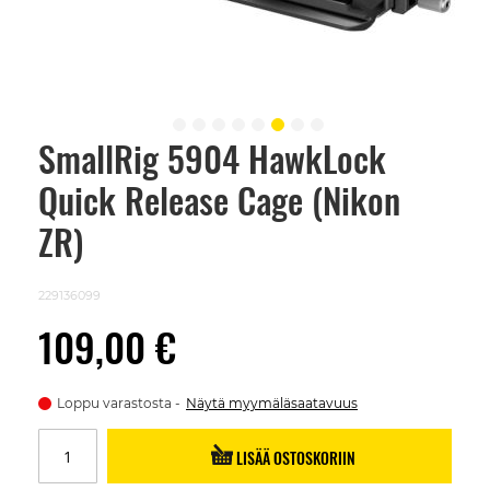
SmallRig 5904 HawkLock
Skip
to
Quick Release Cage (Nikon
the
beginning
of
ZR)
the
images
gallery
229136099
109,00 €
Loppu varastosta
Näytä myymäläsaatavuus
LISÄÄ OSTOSKORIIN