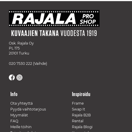
Osk. Rajala Oy
PL 175
20101 Turku
020 7530 222
(Vaihde)
Info
Inspiroidu
Ota yhteyttä
Frame
Pyydä vaihtotarjous
Swap It
Myymälät
Rajala B2B
FAQ
Rental
Meille töihin
Rajala Blogi