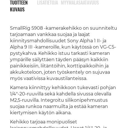
TUOTTEEN
LISÄTIETOJA
MYYMÄLÄSAATAVUUS
KUVAUS
SmallRig 5908 -kamerakehikko on suunniteltu
tarjoamaan vankkaa suojaa ja laajat
kiinnitysmahdollisuudet Sony Alpha 1 II- ja
Alpha 9 III -kameroille, kun käytössä on VG-C5-
pystykahva. Kehikko istuu tarkasti kameran
ympärille säilyttäen täyden pääsyn kaikkiin
painikkeisiin, liitäntöihin, korttipaikkoihin ja
akkukoteloon, joten työskentely on sujuvaa
myös vaativissa kuvaustilanteissa.
Kamera kiinnittyy kehikkoon tukevasti pohjan
1/4"-20-ruuvilla sekä kahdella sivussa olevalla
M2,5-ruuvilla. Integroitu silikonipehmustus
suojaa runkoa naarmuilta ja estää kameran
kiertymisen käytön aikana.
Kehikko tarjoaa monipuoliset