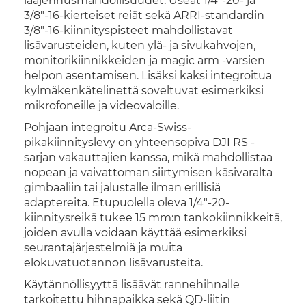
laajennusmahdollisuudet. Useat 1/4"-20- ja
3/8"-16-kierteiset reiät sekä ARRI-standardin
3/8"-16-kiinnityspisteet mahdollistavat
lisävarusteiden, kuten ylä- ja sivukahvojen,
monitorikiinnikkeiden ja magic arm -varsien
helpon asentamisen. Lisäksi kaksi integroitua
kylmäkenkätelinettä soveltuvat esimerkiksi
mikrofoneille ja videovaloille.
Pohjaan integroitu Arca-Swiss-
pikakiinnityslevy on yhteensopiva DJI RS -
sarjan vakauttajien kanssa, mikä mahdollistaa
nopean ja vaivattoman siirtymisen käsivaralta
gimbaaliin tai jalustalle ilman erillisiä
adaptereita. Etupuolella oleva 1/4"-20-
kiinnitysreikä tukee 15 mm:n tankokiinnikkeitä,
joiden avulla voidaan käyttää esimerkiksi
seurantajärjestelmiä ja muita
elokuvatuotannon lisävarusteita.
Käytännöllisyyttä lisäävät rannehihnalle
tarkoitettu hihnapaikka sekä QD-liitin