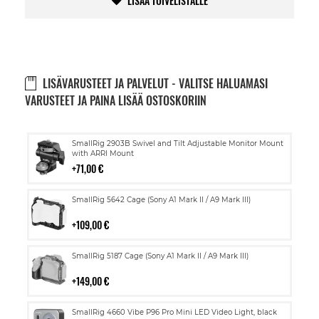
LISÄÄ TOIVELISTALLE
LISÄVARUSTEET JA PALVELUT - VALITSE HALUAMASI
VARUSTEET JA PAINA LISÄÄ OSTOSKORIIN
Lisää
SmallRig 2903B Swivel and Tilt Adjustable Monitor Mount
ostoskoriin
with ARRI Mount
71,00 €
Lisää
SmallRig 5642 Cage (Sony A1 Mark II / A9 Mark III)
ostoskoriin
109,00 €
Lisää
SmallRig 5187 Cage (Sony A1 Mark II / A9 Mark III)
ostoskoriin
149,00 €
Lisää
SmallRig 4660 Vibe P96 Pro Mini LED Video Light, black