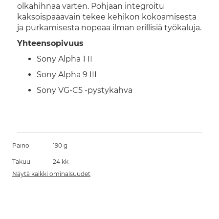
olkahihnaa varten. Pohjaan integroitu
kaksoispääavain tekee kehikon kokoamisesta
ja purkamisesta nopeaa ilman erillisiä työkaluja.
Yhteensopivuus
Sony Alpha 1 II
Sony Alpha 9 III
Sony VG-C5 -pystykahva
Paino
190 g
Takuu
24 kk
Näytä kaikki ominaisuudet