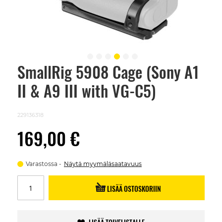
SmallRig 5908 Cage (Sony A1
Skip
to
II & A9 III with VG-C5)
the
beginning
of
the
229136318
images
gallery
169,00 €
Varastossa
Näytä myymäläsaatavuus
LISÄÄ OSTOSKORIIN