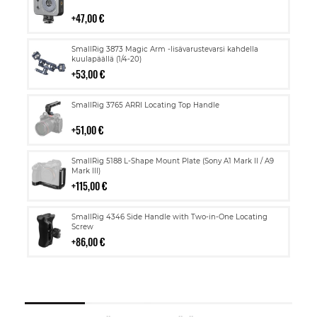
ostoskoriin
47,00 €
Lisää
SmallRig 3873 Magic Arm -lisävarustevarsi kahdella
ostoskoriin
kuulapäällä (1/4-20)
53,00 €
Lisää
SmallRig 3765 ARRI Locating Top Handle
ostoskoriin
51,00 €
Lisää
SmallRig 5188 L-Shape Mount Plate (Sony A1 Mark II / A9
ostoskoriin
Mark III)
115,00 €
Lisää
SmallRig 4346 Side Handle with Two-in-One Locating
ostoskoriin
Screw
86,00 €