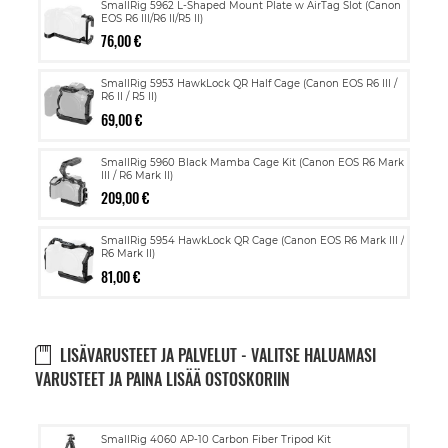
SmallRig 5962 L-Shaped Mount Plate w AirTag Slot (Canon
EOS R6 III/R6 II/R5 II)
76,00 €
SmallRig 5953 HawkLock QR Half Cage (Canon EOS R6 III /
R6 II / R5 II)
69,00 €
SmallRig 5960 Black Mamba Cage Kit (Canon EOS R6 Mark
III / R6 Mark II)
209,00 €
SmallRig 5954 HawkLock QR Cage (Canon EOS R6 Mark III /
R6 Mark II)
81,00 €
LISÄVARUSTEET JA PALVELUT - VALITSE HALUAMASI
VARUSTEET JA PAINA LISÄÄ OSTOSKORIIN
Lisää
SmallRig 4060 AP-10 Carbon Fiber Tripod Kit