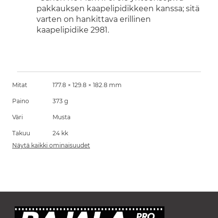
pakkauksen kaapelipidikkeen kanssa; sitä
varten on hankittava erillinen
kaapelipidike 2981.
Mitat
177.8 × 129.8 × 182.8 mm
Paino
373 g
Väri
Musta
Takuu
24 kk
Näytä kaikki ominaisuudet