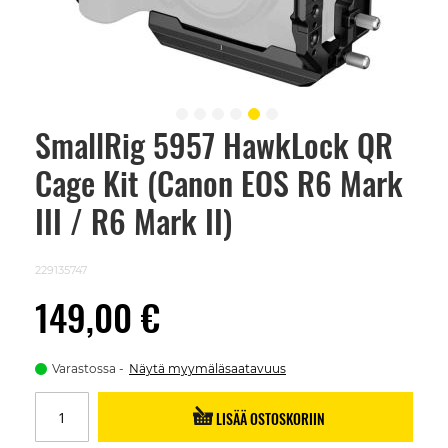
SmallRig 5957 HawkLock QR
Skip
to
Cage Kit (Canon EOS R6 Mark
the
beginning
of
III / R6 Mark II)
the
images
gallery
229135747
149,00 €
Varastossa
Näytä myymäläsaatavuus
LISÄÄ OSTOSKORIIN