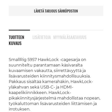
LÄHETÄ TARJOUS SÄHKÖPOSTIIN
TUOTTEEN
LISÄTIETOJA
MYYMÄLÄSAATAVUUS
KUVAUS
SmallRig 5957 HawkLock -cagesarja on
suunniteltu parantamaan käsivaralta
kuvaamisen vakautta, siirrettävyyttä ja
lisävarusteiden kiinnitysmahdollisuuksia.
Pakkaus sisältää kamerahäkin, HawkLock-
yläkahvan sekä USB-C- ja HDMI-
kaapelikiinnikkeen. HawkLock-
pikakiinnitysjärjestelmä mahdollistaa nopean,
työkaluttoman lisävarusteiden liittämisen ja
irrotuksen.