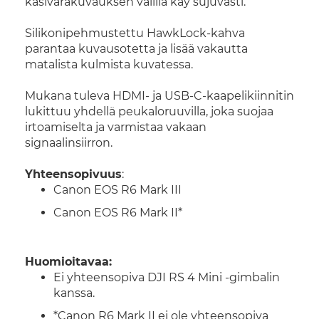
käsivarakuvauksen välillä käy sujuvasti.
Silikonipehmustettu HawkLock-kahva
parantaa kuvausotetta ja lisää vakautta
matalista kulmista kuvatessa.
Mukana tuleva HDMI- ja USB-C-kaapelikiinnitin
lukittuu yhdellä peukaloruuvilla, joka suojaa
irtoamiselta ja varmistaa vakaan
signaalinsiirron.
Yhteensopivuus
:
Canon EOS R6 Mark III
Canon EOS R6 Mark II*
Huomioitavaa:
Ei yhteensopiva DJI RS 4 Mini -gimbalin
kanssa.
*Canon R6 Mark II ei ole yhteensopiva