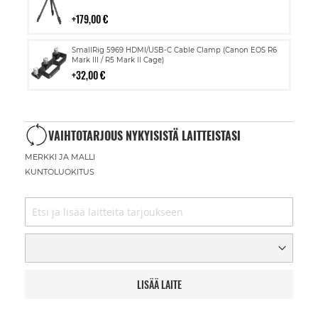
ostoskoriin
179,00 €
Lisää
SmallRig 5969 HDMI/USB-C Cable Clamp (Canon EOS R6
ostoskoriin
Mark III / R5 Mark II Cage)
32,00 €
VAIHTOTARJOUS NYKYISISTÄ LAITTEISTASI
MERKKI JA MALLI
KUNTOLUOKITUS
LISÄÄ LAITE