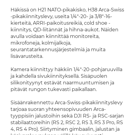
Häkissä on H21 NATO-pikakisko, H38 Arca-Swiss
-pikakiinnityslevy, useita 1/4"-20- ja 3/8"-16-
kierteitä, ARRI-paikoitusreikiä, cold shoe -
kiinnitys, QD-liitännät ja hihna-aukot. Näiden
avulla voidaan kiinnittää monitoreita,
mikrofoneja, kolmijalkoja,
seurantatarkennusjärjestelmiä ja muita
lisävarusteita.
Kamera kiinnittyy häkkiin 1/4"-20-pohjaruuvilla
ja kahdella sivukiinnityksellä. Sisäpuolen
silikonityynyt estävät naarmuuntumisen ja
pitävät rungon tukevasti paikallaan.
Sisäänrakennettu Arca-Swiss-pikakiinnityslevy
tarjoaa suoran yhteensopivuuden Arca-
tyyppisiin jalustoihin sekä DJI RS- ja RSC-sarjan
stabilaattoreihin (RS 2, RSC 2, RS 3, RS 3 Pro, RS
4, RS 4 Pro). Siirtyminen gimbaalin, jalustan ja