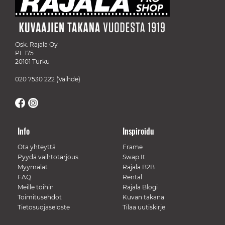
Osk. Rajala Oy
PL 175
20101 Turku
020 7530 222
(Vaihde)
Info
Inspiroidu
Ota yhteyttä
Frame
Pyydä vaihtotarjous
Swap It
Myymälät
Rajala B2B
FAQ
Rental
Meille töihin
Rajala Blogi
Toimitusehdot
Kuvan takana
Tietosuojaseloste
Tilaa uutiskirje