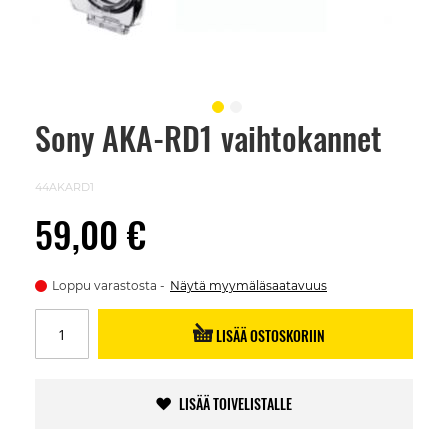
Sony AKA-RD1 vaihtokannet
Skip
to
the
beginning
44AKARD1
of
the
59,00 €
images
gallery
Loppu varastosta
Näytä myymäläsaatavuus
LISÄÄ OSTOSKORIIN
LISÄÄ TOIVELISTALLE