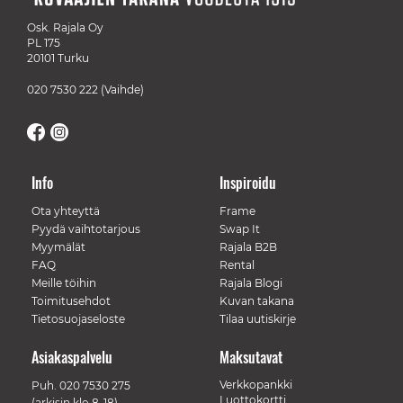
Osk. Rajala Oy
PL 175
20101 Turku
020 7530 222
(Vaihde)
Info
Inspiroidu
Ota yhteyttä
Frame
Pyydä vaihtotarjous
Swap It
Myymälät
Rajala B2B
FAQ
Rental
Meille töihin
Rajala Blogi
Toimitusehdot
Kuvan takana
Tietosuojaseloste
Tilaa uutiskirje
Asiakaspalvelu
Maksutavat
Verkkopankki
Puh.
020 7530 275
Luottokortti
(arkisin klo 8-18)