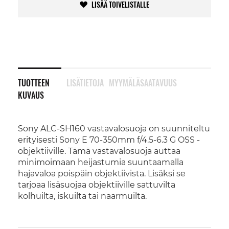
LISÄÄ TOIVELISTALLE
TUOTTEEN
LISÄTIETOJA
MYYMÄLÄSAATAVUUS
KUVAUS
Sony ALC-SH160 vastavalosuoja on suunniteltu
erityisesti Sony E 70-350mm f/4.5-6.3 G OSS -
objektiiville. Tämä vastavalosuoja auttaa
minimoimaan heijastumia suuntaamalla
hajavaloa poispäin objektiivista. Lisäksi se
tarjoaa lisäsuojaa objektiiville sattuvilta
kolhuilta, iskuilta tai naarmuilta.