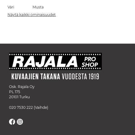
Väri
Musta
Näytä kaikki ominaisuudet
Osk. Rajala Oy
PL 175
20101 Turku
020 7530 222
(Vaihde)