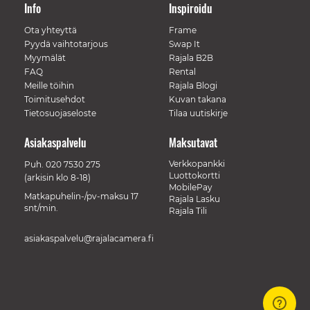
Info
Inspiroidu
Ota yhteyttä
Frame
Pyydä vaihtotarjous
Swap It
Myymälät
Rajala B2B
FAQ
Rental
Meille töihin
Rajala Blogi
Toimitusehdot
Kuvan takana
Tietosuojaseloste
Tilaa uutiskirje
Asiakaspalvelu
Maksutavat
Verkkopankki
Puh.
020 7530 275
Luottokortti
(arkisin klo 8-18)
MobilePay
Matkapuhelin-/pv-maksu 17
Rajala Lasku
snt/min.
Rajala Tili
asiakaspalvelu@rajalacamera.fi