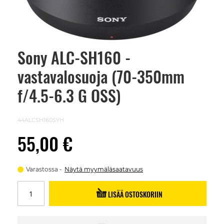
Sony ALC-SH160 -
Skip
to
vastavalosuoja (70-350mm
the
beginning
of
f/4.5-6.3 G OSS)
the
images
gallery
44ALCSH160SYH
55,00 €
Varastossa
Näytä myymäläsaatavuus
LISÄÄ OSTOSKORIIN