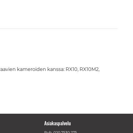
raavien kameroiden kanssa: RX10, RX10M2,
Asiakaspalvelu
Puh.
020 7530 275