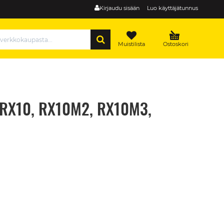
Kirjaudu sisään
Luo käyttäjätunnus
HAE
Muistilista
Ostoskori
 (RX10, RX10M2, RX10M3,