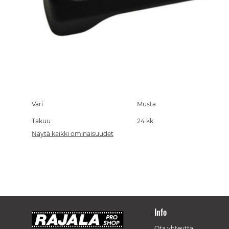
Skip
to
the
Väri
Musta
beginning
Takuu
24 kk
of
the
Näytä kaikki ominaisuudet
images
gallery
Info
Ota yhteyttä