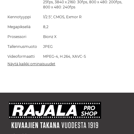
25fps, 3840 x 2160: 30fps, 800 x 480: 200fps,
800 x 480: 240fps
Kennotyyppi
1/2.5", CMOS, Exmor R
Megapikseliä
8,2
Prosessori
Bionz X
Tallennusmuoto
JPEG
Videoformaatti
MPEG-4, H.264, XAVC-S
Näytä kaikki ominaisuudet