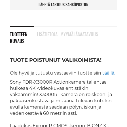
LÄHETÄ TARJOUS SÄHKÖPOSTIIN
TUOTTEEN
LISÄTIETOJA
MYYMÄLÄSAATAVUUS
KUVAUS
TUOTE POISTUNUT VALIKOIMISTA!
Ole hyvä ja tutustu vastaaviin tuotteisiin
täällä.
Sony FDR-X3000R Actionkamera tallentaa
huikeaa 4K -videokuvaa entistäkin
vakaammin! X3000R -kamera on roiskeen- ja
pakkasenkestävä ja mukana tulevan kotelon
avulla kamerasta saadaan pölyn, iskun ja
vedenkestävä 60 metriin asti.
Laadukas Exmor R CMOS -kenno, BIONZ X -