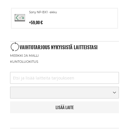
Lisää
Sony NP-BX1 -akku
ostoskoriin
59,00 €
VAIHTOTARJOUS NYKYISISTÄ LAITTEISTASI
MERKKI JA MALLI
KUNTOLUOKITUS
LISÄÄ LAITE