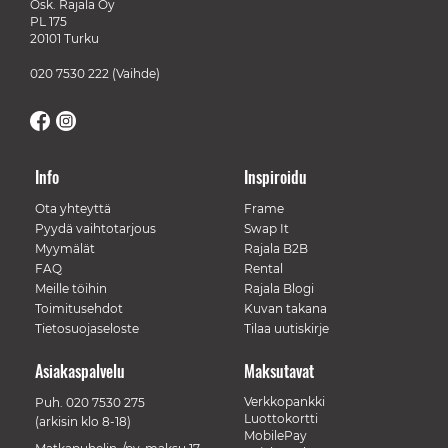
Osk. Rajala Oy
PL 175
20101 Turku
020 7530 222
(Vaihde)
Info
Inspiroidu
Ota yhteyttä
Frame
Pyydä vaihtotarjous
Swap It
Myymälät
Rajala B2B
FAQ
Rental
Meille töihin
Rajala Blogi
Toimitusehdot
Kuvan takana
Tietosuojaseloste
Tilaa uutiskirje
Asiakaspalvelu
Maksutavat
Verkkopankki
Puh.
020 7530 275
Luottokortti
(arkisin klo 8-18)
MobilePay