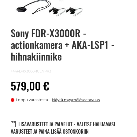
Sony FDR-X3000R -
Skip
to
actionkamera + AKA-LSP1 -
the
beginning
of
hihnakiinnike
the
images
gallery
+44FDRX3000RCENPR3
579,00 €
Loppu varastosta
Näytä myymäläsaatavuus
LISÄVARUSTEET JA PALVELUT - VALITSE HALUAMASI
VARUSTEET JA PAINA LISÄÄ OSTOSKORIIN