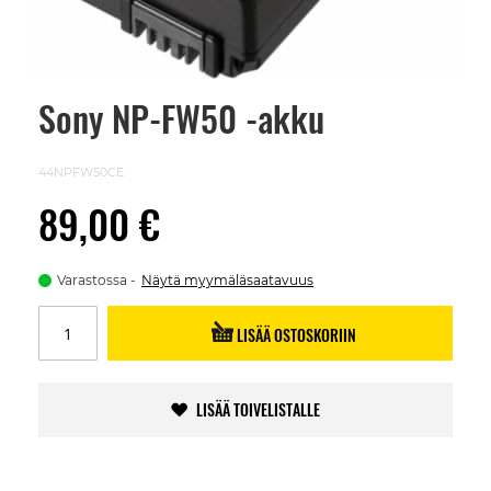
Sony NP-FW50 -akku
Skip
to
the
beginning
44NPFW50CE
of
the
89,00 €
images
gallery
Varastossa
Näytä myymäläsaatavuus
LISÄÄ OSTOSKORIIN
LISÄÄ TOIVELISTALLE