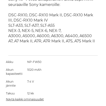
seuraaville Sony kameroille:
DSC-RX10,
DSC-
RX10 Mark II,
DSC-
RX10 Mark
III,
DSC-
RX10 Mark IV
SLT-A33, SLT-A37,
SLT-
A55
NEX-3,
NEX-
5,
NEX-
6,
NEX-
7,
A3000, A5000, A6000, A6300, A6400, A6500
A7, A7 Mark II, A7R, A7R Mark II, A7S, A7S Mark II
Akku
NP-FW50
Akun
1020 mAh
kapasiteetti
Akun
7.4 V
jännite
Takuu
12 kk
Näytä kaikki ominaisuudet