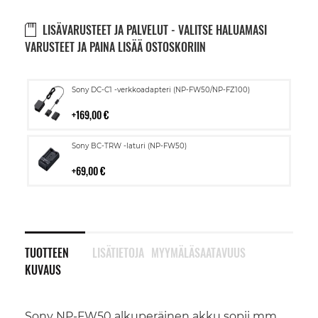
LISÄVARUSTEET JA PALVELUT - VALITSE HALUAMASI
VARUSTEET JA PAINA LISÄÄ OSTOSKORIIN
Lisää
Sony DC-C1 -verkkoadapteri (NP-FW50/NP-FZ100)
ostoskoriin
169,00 €
Lisää
Sony BC-TRW -laturi (NP-FW50)
ostoskoriin
69,00 €
TUOTTEEN
LISÄTIETOJA
MYYMÄLÄSAATAVUUS
KUVAUS
Sony NP-FW50 alkuperäinen akku sopii mm.