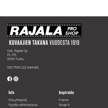
Osk. Rajala Oy
PL 175
20101 Turku
020 7530 222
(Vaihde)
Info
Inspiroidu
Ota yhteyttä
Frame
Pyydä vaihtotarjous
Swap It