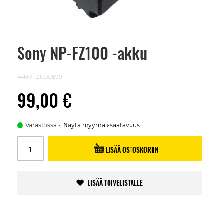
Sony NP-FZ100 -akku
Skip
to
the
beginning
44NPFZ100CE99
of
the
99,00 €
images
gallery
Varastossa
Näytä myymäläsaatavuus
LISÄÄ OSTOSKORIIN
LISÄÄ TOIVELISTALLE