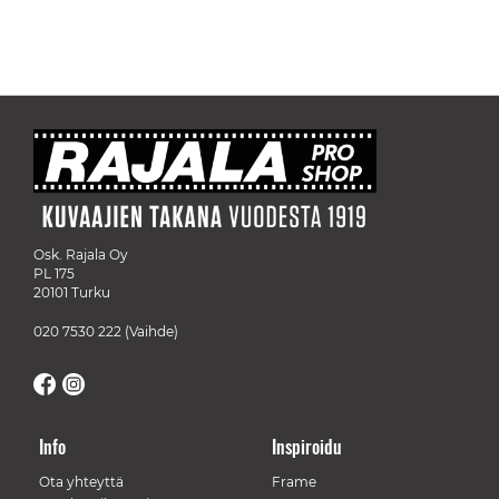
Osk. Rajala Oy
PL 175
20101 Turku
020 7530 222
(Vaihde)
Info
Inspiroidu
Ota yhteyttä
Frame