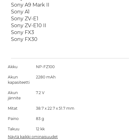
Sony A9 Mark II
Sony A1
Sony ZV-E1
Sony ZV-E10 II
Sony FX3
Sony FX30
Akku
NP-FZ100
Akun
2280 mAh
kapasiteetti
Akun
7.2 V
jännite
Mitat
38.7 x 22.7 x 51.7 mm
Paino
83 g
Takuu
12 kk
Näytä kaikki ominaisuudet