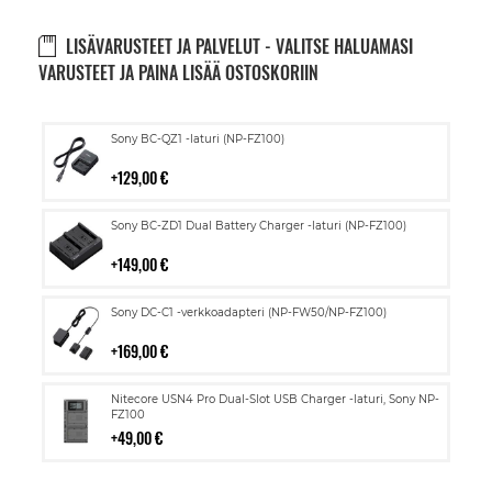
LISÄVARUSTEET JA PALVELUT - VALITSE HALUAMASI
VARUSTEET JA PAINA LISÄÄ OSTOSKORIIN
Lisää
Sony BC-QZ1 -laturi (NP-FZ100)
ostoskoriin
129,00 €
Lisää
Sony BC-ZD1 Dual Battery Charger -laturi (NP-FZ100)
ostoskoriin
149,00 €
Lisää
Sony DC-C1 -verkkoadapteri (NP-FW50/NP-FZ100)
ostoskoriin
169,00 €
Lisää
Nitecore USN4 Pro Dual-Slot USB Charger -laturi, Sony NP-
ostoskoriin
FZ100
49,00 €