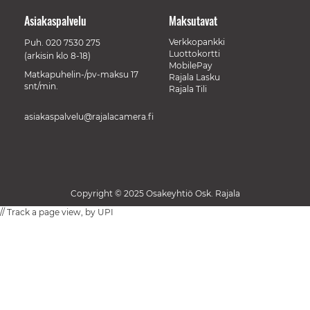
Asiakaspalvelu
Maksutavat
Verkkopankki
Puh.
020 7530 275
Luottokortti
(arkisin klo 8-18)
MobilePay
Matkapuhelin-/pv-maksu 17
Rajala Lasku
snt/min.
Rajala Tili
asiakaspalvelu@rajalacamera.fi
Copyright © 2025 Osakeyhtiö Osk. Rajala
// Track a page view, by UPI