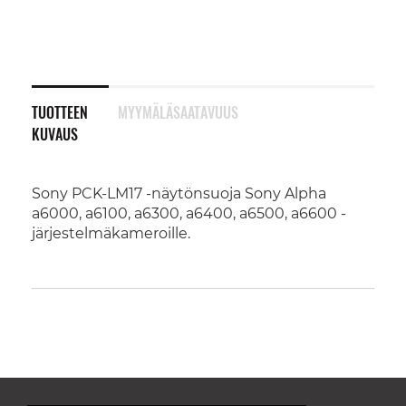
TUOTTEEN
MYYMÄLÄSAATAVUUS
KUVAUS
Sony PCK-LM17 -näytönsuoja Sony Alpha
a6000, a6100, a6300, a6400, a6500, a6600 -
järjestelmäkameroille.