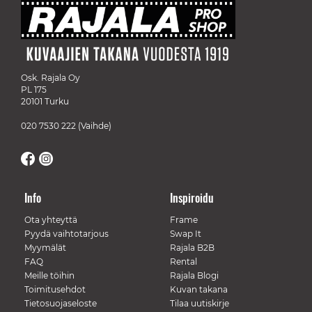
Osk. Rajala Oy
PL 175
20101 Turku
020 7530 222
(Vaihde)
Info
Inspiroidu
Ota yhteyttä
Frame
Pyydä vaihtotarjous
Swap It
Myymälät
Rajala B2B
FAQ
Rental
Meille töihin
Rajala Blogi
Toimitusehdot
Kuvan takana
Tietosuojaseloste
Tilaa uutiskirje