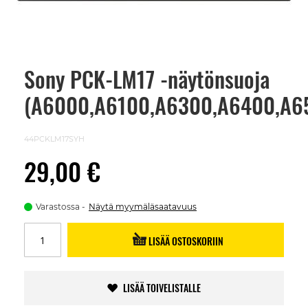
Sony PCK-LM17 -näytönsuoja
Skip
to
(A6000,A6100,A6300,A6400,A6
the
beginning
of
the
44PCKLM17SYH
images
gallery
29,00 €
Varastossa
Näytä myymäläsaatavuus
LISÄÄ OSTOSKORIIN
LISÄÄ TOIVELISTALLE