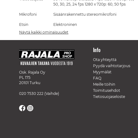
50, 30, 25, 24 fps 1280 x 720p: 60, 50 fps
Mikrofoni
Sisäänrakennettu stereomikrofoni
Etsin
Elektroninen
Näytä kaikki ominaisuudet
Info
Ota yhteyttä
Pyydä vaihtotarjous
Myymälät
Osk. Rajala Oy
PL 175
FAQ
20101 Turku
Meille töihin
Toimitusehdot
020 7530 222
(Vaihde)
Tietosuojaseloste