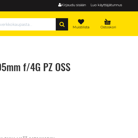
Kirjaudu sisään
Luo käyttäjätunnus
HAE
Muistilista
Ostoskori
105mm f/4G PZ OSS