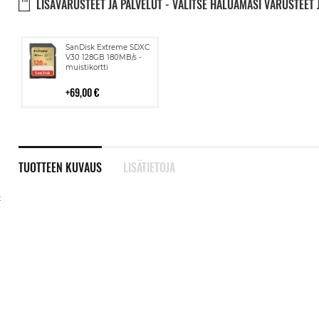
LISÄVARUSTEET JA PALVELUT - VALITSE HALUAMASI VARUSTEET 
Lisää
SanDisk Extreme SDXC
ostoskoriin
V30 128GB 180MB/s -
muistikortti
69,00 €
TUOTTEEN KUVAUS
LISÄTIETOJA
: