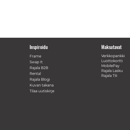
Inspiroidu
Maksutavat
Verkkopankki
Frame
Luottokortti
Swap It
MobilePay
Rajala B2B
Rajala Lasku
Rental
Rajala Tili
Rajala Blogi
Kuvan takana
Tilaa uutiskirje