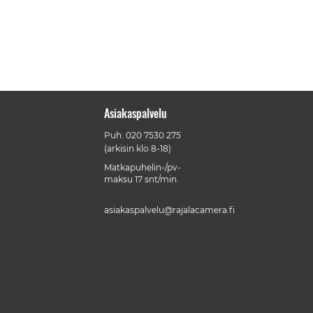
Asiakaspalvelu
Puh.
020 7530 275
(arkisin klo 8-18)
Matkapuhelin-/pv-
maksu 17 snt/min.
asiakaspalvelu@rajalacamera.fi