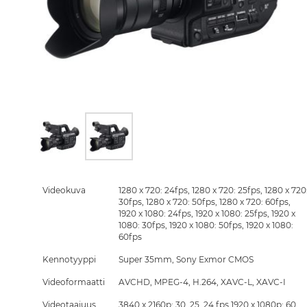
Skip
to
the
Videokuva
1280 x 720: 24fps, 1280 x 720: 25fps, 1280 x 720
beginning
30fps, 1280 x 720: 50fps, 1280 x 720: 60fps,
of
1920 x 1080: 24fps, 1920 x 1080: 25fps, 1920 x
the
1080: 30fps, 1920 x 1080: 50fps, 1920 x 1080:
images
60fps
gallery
Kennotyyppi
Super 35mm, Sony Exmor CMOS
Videoformaatti
AVCHD, MPEG-4, H.264, XAVC-L, XAVC-I
Videotaajuus
3840 x 2160p: 30, 25, 24 fps 1920 x 1080p: 60,