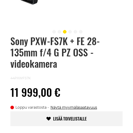
Sony PXW-FS7K + FE 28-
Skip
to
135mm f/4 G PZ OSS -
the
beginning
of
videokamera
the
images
gallery
44PXWFS7K
11 999,00 €
Loppu varastosta
Näytä myymäläsaatavuus
LISÄÄ TOIVELISTALLE