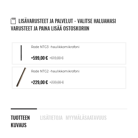
LISÄVARUSTEET JA PALVELUT - VALITSE HALUAMASI
VARUSTEET JA PAINA LISÄÄ OSTOSKORIIN
Lisää
Rode NTG3 -haulikkomikrofoni
ostoskoriin
599,00 €
619,00 €
Lisää
Rode NTG2 -haulikkomikrofoni
ostoskoriin
229,00 €
239,00 €
TUOTTEEN
LISÄTIETOJA
MYYMÄLÄSAATAVUUS
KUVAUS