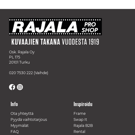
Osk. Rajala Oy
PL 175
20101 Turku
020 7530 222
(Vaihde)
Info
Inspiroidu
Ota yhteyttä
Frame
Pyydä vaihtotarjous
Swap It
Myymälät
Rajala B2B
FAQ
Rental