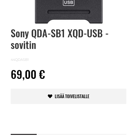
Sony QDA-SB1 XQD-USB -
Skip
to
sovitin
the
beginning
of
the
44QDASB1
images
gallery
69,00 €
LISÄÄ TOIVELISTALLE