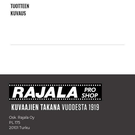
TUOTTEEN
KUVAUS
Osk. Rajala Oy
PL 175
20101 Turku