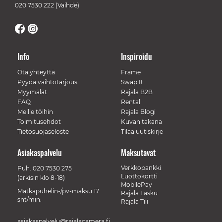
020 7530 222
(Vaihde)
Info
Inspiroidu
Ota yhteyttä
Frame
Pyydä vaihtotarjous
Swap It
Myymälät
Rajala B2B
FAQ
Rental
Meille töihin
Rajala Blogi
Toimitusehdot
Kuvan takana
Tietosuojaseloste
Tilaa uutiskirje
Asiakaspalvelu
Maksutavat
Verkkopankki
Puh.
020 7530 275
Luottokortti
(arkisin klo 8-18)
MobilePay
Matkapuhelin-/pv-maksu 17
Rajala Lasku
snt/min.
Rajala Tili
asiakaspalvelu@rajalacamera.fi